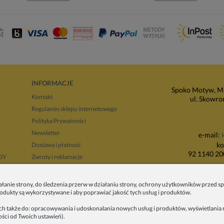
INFORMACJE
Spoko Motyw, Ma
Kontakt
ul. Skowro
Regulamin sklepu internetowego
Polityka Prywatności
Newsletter
e-mail:
ko
Dostawa i płatność
92 1140 20
NDY
Zwroty i reklamacje
Regulamin opinii
P
Regulaminy promocji
ałanie strony, do śledzenia przerw w działaniu strony, ochrony użytkowników przed
produkty są wykorzystywane i aby poprawiać jakość tych usług i produktów.
ul. Wadowicka 8i
tyłu 
ych także do: opracowywania i udoskonalania nowych usług i produktów, wyświetlania r
ości od Twoich ustawień).