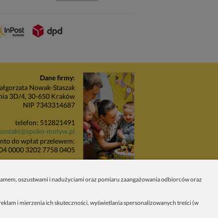
Dane firmy:
łgorzata Nowak-Staszak
nia 3D/4, 30-650 Kraków
NIP 7343314687
telefon: 512821491
kontakt@spoko-motyw.pl
nto do wpłat przelewem:
04 0000 3202 7758 0405
unkt odbioru zamówień:
Pracownia Spoko Motyw
 spamem, oszustwami i nadużyciami oraz pomiaru zaangażowania odbiorców oraz
 (za szlabanem, wejście z
budynku), 30-415 Kraków
eklam i mierzenia ich skuteczności, wyświetlania spersonalizowanych treści (w
Dołącz do nas w mediach