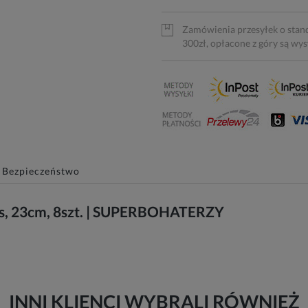
Zamówienia przesyłek o stan
300zł, opłacone z góry są wy
Bezpieczeństwo
rs, 23cm, 8szt. | SUPERBOHATERZY
INNI KLIENCI WYBRALI RÓWNIEŻ