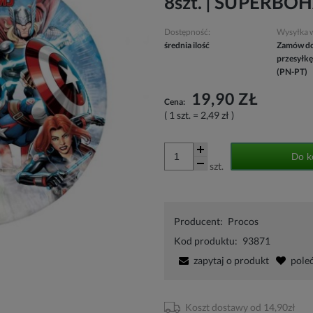
8szt. | SUPERBO
Dostępność:
Wysyłka 
średnia ilość
Zamów do
przesyłkę
(PN-PT)
19,90 ZŁ
Cena:
( 1
szt.
=
2,49 zł
)
Do k
szt.
Producent:
Procos
Kod produktu:
93871
zapytaj o produkt
pole
Koszt dostawy od 14,90zł