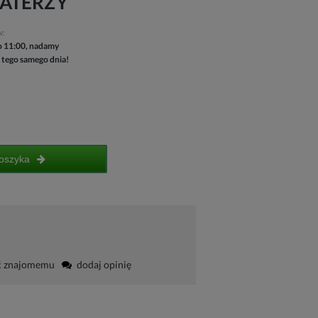
HATERZY
w:
 11:00, nadamy
 tego samego dnia!
oszyka
ć znajomemu
dodaj opinię