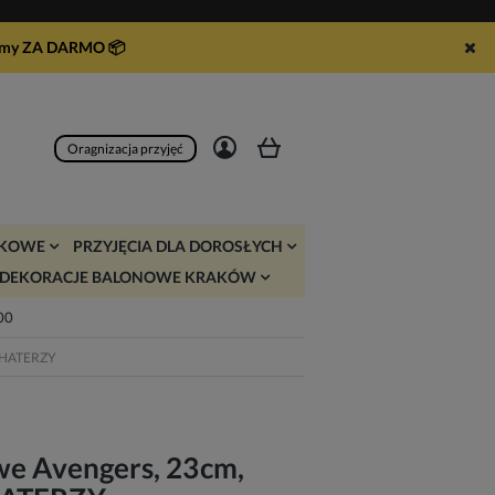
syłamy ZA DARMO
📦
Zarejestruj się
Zaloguj się
Oragnizacja przyjęć
JKOWE
PRZYJĘCIA DLA DOROSŁYCH
DEKORACJE BALONOWE KRAKÓW
:00
BOHATERZY
we Avengers, 23cm,