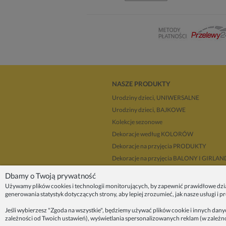
NASZE PRODUKTY
Urodziny dzieci, UNIWERSALNE
Urodziny dzieci, BAJKOWE
Kolekcje sezonowe
Dekoracje według KOLORÓW
Dekoracje na przyjęcia PRODUKTY
Dekoracje na przyjęcia BALONY I GIRLA
Dla dekoratorów
Dbamy o Twoją prywatność
Upominki i prezenty
Używamy plików cookies i technologii monitorujących, by zapewnić prawidłowe dzi
generowania statystyk dotyczących strony, aby lepiej zrozumieć, jak nasze usługi i 
Dekoracje balonowe KRAKÓW
Zleć organizację przyjęcia
Jeśli wybierzesz "Zgoda na wszystkie", będziemy używać plików cookie i innych dan
zależności od Twoich ustawień), wyświetlania spersonalizowanych reklam (w zależn