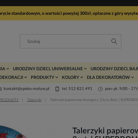
arycie standardowym, o wartości powyżej 300zł, opłacone z góry wy
IA
URODZINY DZIECI, UNIWERSALNE
URODZINY DZIECI, BA
DEKORACJI
PRODUKTY
KOLORY
DLA DEKORATORÓW
kontakt@spoko-motyw.pl
tel. 512 821 491
pon.-pt. 9:00 - 17
PRODUKTY
Talerzyki
Talerzyki papierowe Avengers, 23cm, 8szt. | SUPER
Talerzyki papiero