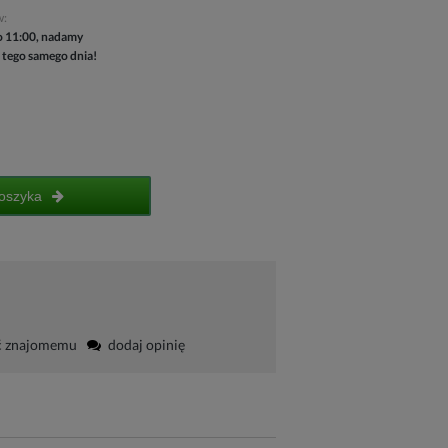
w:
 11:00, nadamy
 tego samego dnia!
oszyka
ć znajomemu
dodaj opinię