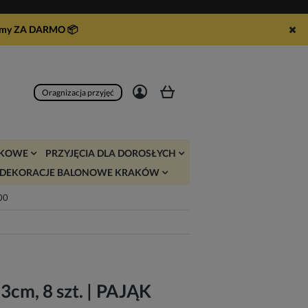
syłamy ZA DARMO
📦
Zarejestruj się
Zaloguj się
Oragnizacja przyjęć
JKOWE
PRZYJĘCIA DLA DOROSŁYCH
DEKORACJE BALONOWE KRAKÓW
:00
23cm, 8 szt. | PAJĄK