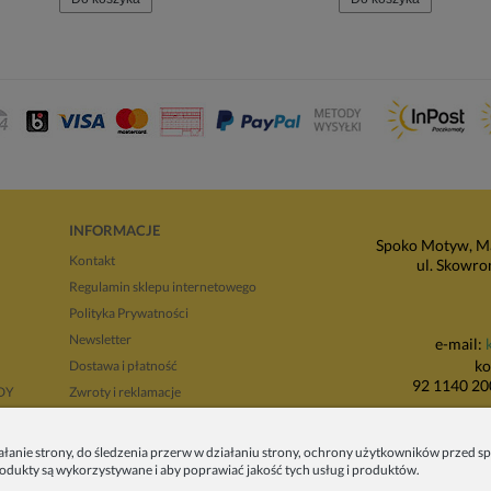
INFORMACJE
Spoko Motyw, Ma
Kontakt
ul. Skowro
Regulamin sklepu internetowego
Polityka Prywatności
Newsletter
e-mail:
ko
Dostawa i płatność
92 1140 20
NDY
Zwroty i reklamacje
Regulamin opinii
P
Regulaminy promocji
ałanie strony, do śledzenia przerw w działaniu strony, ochrony użytkowników przed
produkty są wykorzystywane i aby poprawiać jakość tych usług i produktów.
ul. Wadowicka 8i
tyłu 