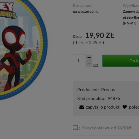
Dostępność:
Wysyłka 
na wyczerpaniu
Zamów do
przesyłkę
(PN-PT)
19,90 ZŁ
Cena:
( 1
szt.
=
2,49 zł
)
Do k
szt.
Producent:
Procos
Kod produktu:
94876
zapytaj o produkt
pole
Koszt dostawy od 14,90zł