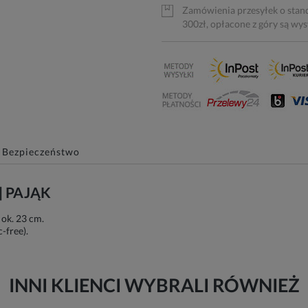
Zamówienia przesyłek o stan
300zł, opłacone z góry są wy
Bezpieczeństwo
. | PAJĄK
 ok. 23 cm.
-free).
INNI KLIENCI WYBRALI RÓWNIEŻ