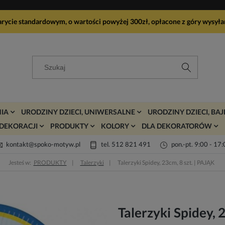
arycie standardowym, o wartości powyżej 300zł, opłacone z góry wy
IA
URODZINY DZIECI, UNIWERSALNE
URODZINY DZIECI, BA
DEKORACJI
PRODUKTY
KOLORY
DLA DEKORATORÓW
kontakt@spoko-motyw.pl
tel. 512 821 491
pon.-pt. 9:00 - 17
Jesteś w:
PRODUKTY
Talerzyki
Talerzyki Spidey, 23cm, 8 szt. | PAJĄK
Talerzyki Spidey, 