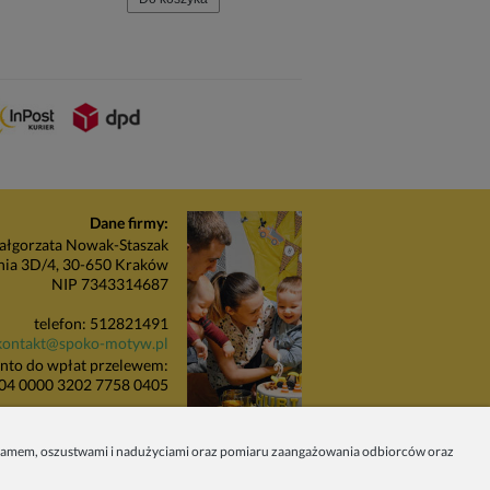
Do koszyka
Dane firmy:
łgorzata Nowak-Staszak
nia 3D/4, 30-650 Kraków
NIP 7343314687
telefon: 512821491
kontakt@spoko-motyw.pl
nto do wpłat przelewem:
04 0000 3202 7758 0405
unkt odbioru zamówień:
Pracownia Spoko Motyw
 spamem, oszustwami i nadużyciami oraz pomiaru zaangażowania odbiorców oraz
 (za szlabanem, wejście z
budynku), 30-415 Kraków