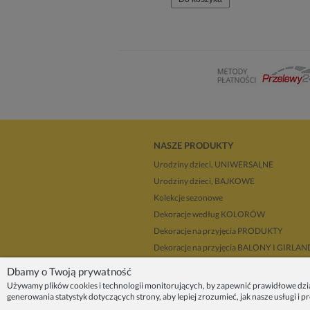
NASZE PRODUKTY
Urodziny dzieci, UNIWERSALNE
Urodziny dzieci, BAJKOWE
Kolekcje sezonowe
Dekoracje według KOLORÓW
Dekoracje na przyjęcia PRODUKTY
Dekoracje na przyjęcia BALONY I GIRLA
Dla dekoratorów
Dbamy o Twoją prywatność
Upominki i prezenty
Używamy plików cookies i technologii monitorujących, by zapewnić prawidłowe dzi
generowania statystyk dotyczących strony, aby lepiej zrozumieć, jak nasze usługi i 
Dekoracje balonowe KRAKÓW