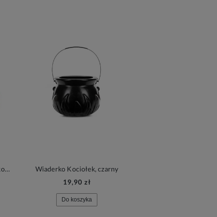
Pudełka na przekąski Konie, mix kolorów, 3szt.
Wiaderko Kociołek, czarny
19,90 zł
8,90 zł
Do koszyka
Do koszyka