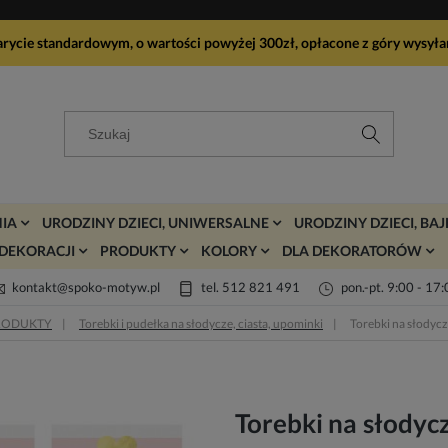
arycie standardowym, o wartości powyżej 300zł, opłacone z góry wy
IA
URODZINY DZIECI, UNIWERSALNE
URODZINY DZIECI, BA
DEKORACJI
PRODUKTY
KOLORY
DLA DEKORATORÓW
kontakt@spoko-motyw.pl
tel. 512 821 491
pon.-pt. 9:00 - 17
RODUKTY
Torebki i pudełka na słodycze, ciasta, upominki
Torebki na słodycz
Torebki na słodycz