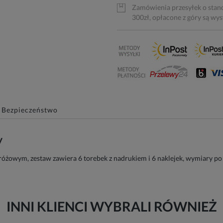
Zamówienia przesyłek o stan
300zł, opłacone z góry są wy
Bezpieczeństwo
y
óżowym, zestaw zawiera 6 torebek z nadrukiem i 6 naklejek, wymiary po 
INNI KLIENCI WYBRALI RÓWNIEŻ