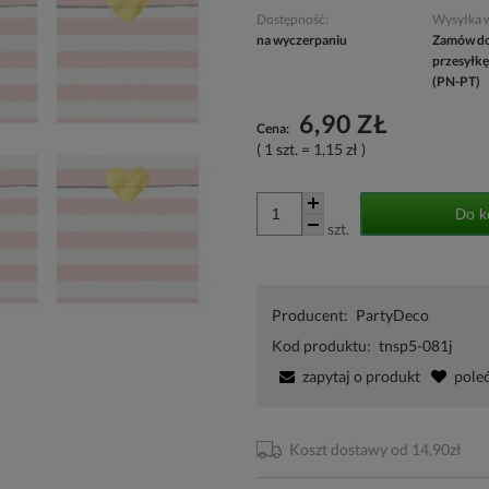
Dostępność:
Wysyłka 
na wyczerpaniu
Zamów do
przesyłkę
(PN-PT)
6,90 ZŁ
Cena:
( 1
szt.
=
1,15 zł
)
Do k
szt.
Producent:
PartyDeco
Kod produktu:
tnsp5-081j
zapytaj o produkt
pole
Koszt dostawy od 14,90zł