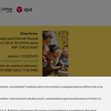
Dane firmy:
łgorzata Nowak-Staszak
nia 3D/4, 30-650 Kraków
NIP 7343314687
telefon: 512821491
kontakt@spoko-motyw.pl
nto do wpłat przelewem:
04 0000 3202 7758 0405
unkt odbioru zamówień:
Pracownia Spoko Motyw
 spamem, oszustwami i nadużyciami oraz pomiaru zaangażowania odbiorców oraz
 (za szlabanem, wejście z
budynku), 30-415 Kraków
eklam i mierzenia ich skuteczności, wyświetlania spersonalizowanych treści (w
Dołącz do nas w mediach
społecznościowych!
izacja. Reklamy niespersonalizowane są wyświetlane na podstawie aktualnie