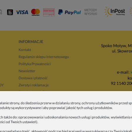
INFORMACJE
Spoko Motyw, Ma
Kontakt
ul. Skowro
Regulamin sklepu internetowego
Polityka Prywatności
Newsletter
e-mail:
ko
Dostawa i płatność
92 1140 20
NDY
Zwroty i reklamacje
Regulamin opinii
P
Regulaminy promocji
ałanie strony, do śledzenia przerw w działaniu strony, ochrony użytkowników przed
ul. Wadowicka 8i
produkty są wykorzystywane i aby poprawiać jakość tych usług i produktów.
tyłu 
ych także do: opracowywania i udoskonalania nowych usług i produktów, wyświetlania r
ości od Twoich ustawień).
e przeglądana treść, aktywność podczas bieżącej sesji w wyszukiwarce czy Twoja lokal