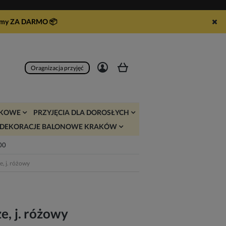
syłamy ZA DARMO
📦
Zarejestruj się
Zaloguj się
Oragnizacja przyjęć
JKOWE
PRZYJĘCIA DLA DOROSŁYCH
DEKORACJE BALONOWE KRAKÓW
:00
e, j. różowy
e, j. różowy