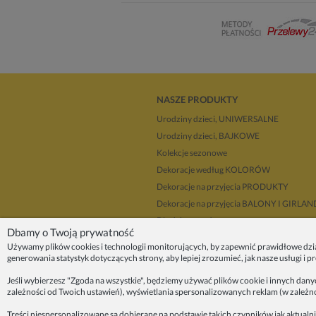
NASZE PRODUKTY
Urodziny dzieci, UNIWERSALNE
Urodziny dzieci, BAJKOWE
Kolekcje sezonowe
Dekoracje według KOLORÓW
Dekoracje na przyjęcia PRODUKTY
Dekoracje na przyjęcia BALONY I GIRLA
Dla dekoratorów
Dbamy o Twoją prywatność
Upominki i prezenty
Używamy plików cookies i technologii monitorujących, by zapewnić prawidłowe dzi
Dekoracje balonowe KRAKÓW
generowania statystyk dotyczących strony, aby lepiej zrozumieć, jak nasze usługi i 
Zleć organizację przyjęcia
Jeśli wybierzesz "Zgoda na wszystkie", będziemy używać plików cookie i innych dan
zależności od Twoich ustawień), wyświetlania spersonalizowanych reklam (w zależn
ZAINSPIRUJ SIĘ!
Treści niespersonalizowane są dobierane na podstawie takich czynników jak aktualni