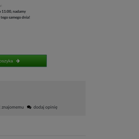
w:
 11:00, nadamy
 tego samego dnia!
oszyka
ć znajomemu
dodaj opinię