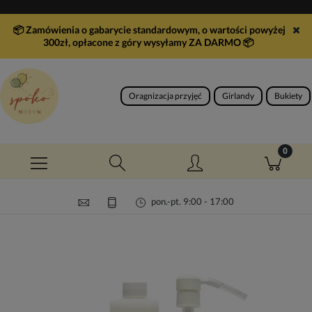
📦 Zamówienia o gabarycie standardowym, o wartości powyżej
300zł, opłacone z góry wysyłamy ZA DARMO
📦
Oragnizacja przyjęć
Girlandy
Bukiety
pon.-pt. 9:00 - 17:00