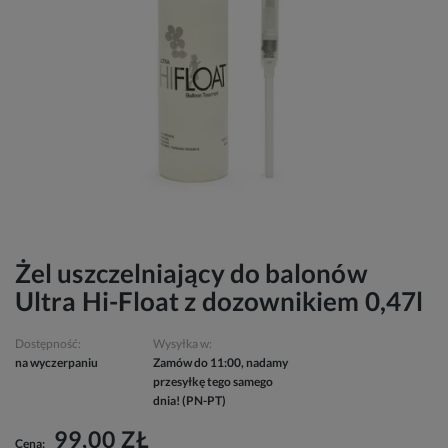
Żel uszczelniający do balonów
Ultra Hi-Float z dozownikiem 0,47l
Dostępność:
Wysyłka w:
na wyczerpaniu
Zamów do 11:00, nadamy
przesyłkę tego samego
dnia! (PN-PT)
99,00 ZŁ
Cena: