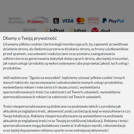
Dbamy o Twoją prywatność
Używamy plików cookies i technologii monitorujących, by zapewnić prawidłowe
działanie strony, do śledzenia przerw w działaniu strony, ochrony użytkowników
NASZE PRODUKTY
przed spamem, oszustwami i nadużyciami oraz pomiaru zaangażowania
odbiorców oraz generowania statystyk dotyczących strony, aby lepiej zrozumieć,
jak nasze usługi i produkty są wykorzystywane i aby poprawiać jakość tych usług i
produktów.
INFORMACJE
Jeśli wybierzesz "Zgoda na wszystkie", będziemy używać plików cookie i innych
danych także do: opracowywania i udoskonalania nowych usług i produktów,
ZAINSPIRUJ SIĘ!
wyświetlania reklam i mierzenia ich skuteczności, wyświetlania
spersonalizowanych treści (w zależności od Twoich ustawień), wyświetlania
spersonalizowanych reklam (w zależności od Twoich ustawień).
Dane firmy:
Treści niespersonalizowane są dobierane na podstawie takich czynników jak
Spoko Motyw, Małgorzata Nowak-Staszak
aktualnie przeglądana treść, aktywność podczas bieżącej sesji w wyszukiwarce czy
ul. Skowronia 3D/4, 30-650 Kraków
Twoja lokalizacja. Reklamy niespersonalizowane są wyświetlane na podstawie
aktualnie przeglądanej treści oraz Twojej przybliżonej lokalizacji. Reklamy i treści
NIP 7343314687
spersonalizowane mogą dodatkowo zawierać trafniejsze wyniki, rekomendacje
oraz lepiej dopasowane reklamy oparte na wcześniejszej aktywności
telefon: 512821491