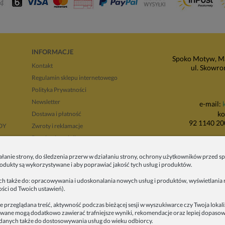
INFORMACJE
Spoko Motyw, Ma
Kontakt
ul. Skowro
Regulamin sklepu internetowego
Polityka Prywatności
Newsletter
e-mail:
ko
Dostawa i płatność
92 1140 20
NDY
Zwroty i reklamacje
Regulamin opinii
P
Regulaminy promocji
ałanie strony, do śledzenia przerw w działaniu strony, ochrony użytkowników przed
ul. Wadowicka 8i
produkty są wykorzystywane i aby poprawiać jakość tych usług i produktów.
tyłu 
ych także do: opracowywania i udoskonalania nowych usług i produktów, wyświetlania r
ości od Twoich ustawień).
e przeglądana treść, aktywność podczas bieżącej sesji w wyszukiwarce czy Twoja lokal
alizowane mogą dodatkowo zawierać trafniejsze wyniki, rekomendacje oraz lepiej dopas
anych także do dostosowywania usług do wieku odbiorcy.