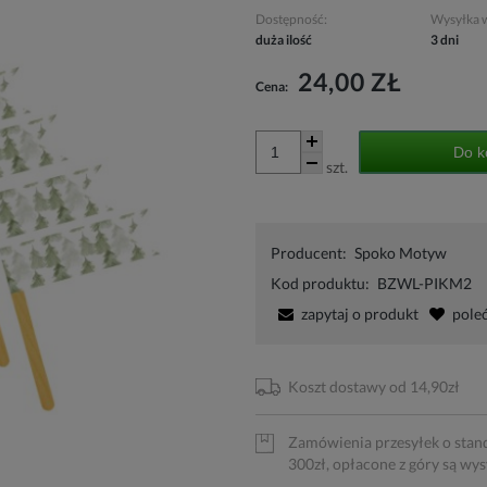
Dostępność:
Wysyłka 
duża ilość
3 dni
24,00 ZŁ
Cena:
Do k
szt.
Producent:
Spoko Motyw
Kod produktu:
BZWL-PIKM2
zapytaj o produkt
pole
Koszt dostawy od 14,90zł
Zamówienia przesyłek o stan
300zł, opłacone z góry są wy