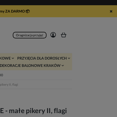
syłamy ZA DARMO
📦
Zarejestruj się
Zaloguj się
Oragnizacja przyjęć
JKOWE
PRZYJĘCIA DLA DOROSŁYCH
DEKORACJE BALONOWE KRAKÓW
:00
ery II, flagi
 małe pikery II, flagi