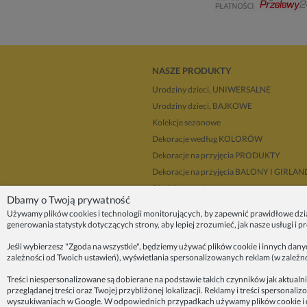
NASZE PRODUKTY
Urodziny dzieci, UNIWERSALNE
Urodziny dzieci, BAJKOWE
Kolekcje sezonowe
Dekoracje według KOLORÓW
Dekoracje na przyjęcia PRODUKTY
Dekoracje na przyjęcia BALONY I GIRLA
Dla dekoratorów
Dbamy o Twoją prywatność
Upominki i prezenty
Używamy plików cookies i technologii monitorujących, by zapewnić prawidłowe dzi
Dekoracje balonowe KRAKÓW
generowania statystyk dotyczących strony, aby lepiej zrozumieć, jak nasze usługi i 
Zleć organizację przyjęcia
Jeśli wybierzesz "Zgoda na wszystkie", będziemy używać plików cookie i innych dan
zależności od Twoich ustawień), wyświetlania spersonalizowanych reklam (w zależn
ZAINSPIRUJ SIĘ!
Treści niespersonalizowane są dobierane na podstawie takich czynników jak aktualni
przeglądanej treści oraz Twojej przybliżonej lokalizacji. Reklamy i treści sperson
O nas
wyszukiwaniach w Google. W odpowiednich przypadkach używamy plików cookie i d