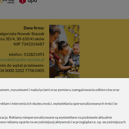
Dane firmy:
łgorzata Nowak-Staszak
nia 3D/4, 30-650 Kraków
NIP 7343314687
telefon: 512821491
kontakt@spoko-motyw.pl
nto do wpłat przelewem:
04 0000 3202 7758 0405
unkt odbioru zamówień:
Pracownia Spoko Motyw
 spamem, oszustwami i nadużyciami oraz pomiaru zaangażowania odbiorców oraz
 (za szlabanem, wejście z
budynku), 30-415 Kraków
eklam i mierzenia ich skuteczności, wyświetlania spersonalizowanych treści (w
Dołącz do nas w mediach
społecznościowych!
izacja. Reklamy niespersonalizowane są wyświetlane na podstawie aktualnie
owane reklamy oparte na wcześniejszej aktywności w przeglądarce, np. wcześniejszych