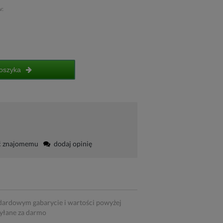
w:
oszyka
ć znajomemu
dodaj opinię
dardowym gabarycie i wartości powyżej
syłane za darmo