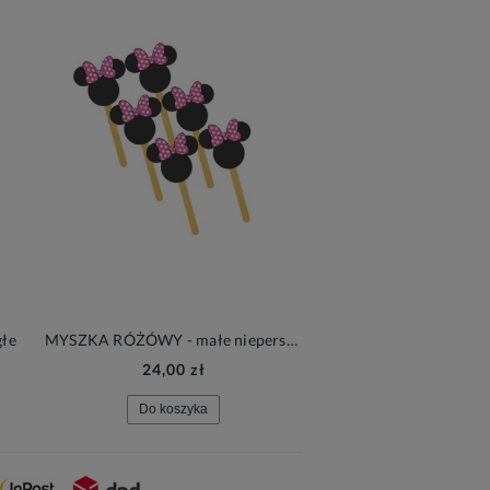
głe
MYSZKA RÓŻÓWY - małe niepersonalizowane pikery I, okrągłe, 6 sztuk
24,00 zł
24,00 zł
Do koszyka
Do koszyka