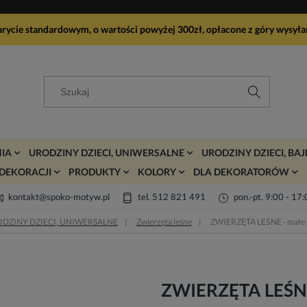
arycie standardowym, o wartości powyżej 300zł, opłacone z góry wy
IA
URODZINY DZIECI, UNIWERSALNE
URODZINY DZIECI, BA
DEKORACJI
PRODUKTY
KOLORY
DLA DEKORATORÓW
kontakt@spoko-motyw.pl
tel. 512 821 491
pon.-pt. 9:00 - 17
DZINY DZIECI, UNIWERSALNE
Zwierzęta leśne
ZWIERZĘTA LEŚNE - małe pik
ZWIERZĘTA LEŚNE -