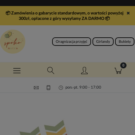
📦 Zamówienia o gabarycie standardowym, o wartości powyżej
300zł, opłacone z góry wysyłamy ZA DARMO
📦
Oragnizacja przyjęć
Girlandy
Bukiety
pon.-pt. 9:00 - 17:00