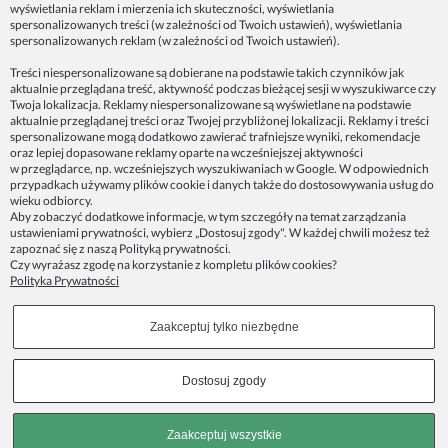
wyświetlania reklam i mierzenia ich skuteczności, wyświetlania
spersonalizowanych treści (w zależności od Twoich ustawień), wyświetlania
spersonalizowanych reklam (w zależności od Twoich ustawień).
Dane firmy:
Treści niespersonalizowane są dobierane na podstawie takich czynników jak
Spoko Motyw, Małgorzata Nowak-Staszak
aktualnie przeglądana treść, aktywność podczas bieżącej sesji w wyszukiwarce czy
ul. Skowronia 3D/4, 30-650 Kraków
Twoja lokalizacja. Reklamy niespersonalizowane są wyświetlane na podstawie
aktualnie przeglądanej treści oraz Twojej przybliżonej lokalizacji. Reklamy i treści
NIP 7343314687
spersonalizowane mogą dodatkowo zawierać trafniejsze wyniki, rekomendacje
oraz lepiej dopasowane reklamy oparte na wcześniejszej aktywności
telefon: 512821491
w przeglądarce, np. wcześniejszych wyszukiwaniach w Google. W odpowiednich
e-mail:
kontakt@spoko-motyw.pl
przypadkach używamy plików cookie i danych także do dostosowywania usług do
konto do wpłat przelewem:
wieku odbiorcy.
92 1140 2004 0000 3202 7758 0405
Aby zobaczyć dodatkowe informacje, w tym szczegóły na temat zarządzania
ustawieniami prywatności, wybierz „Dostosuj zgody". W każdej chwili możesz też
zapoznać się z naszą
Polityką prywatności
.
Punkt odbioru zamówień:
Czy wyrażasz zgodę na korzystanie z kompletu plików cookies?
Pracownia Spoko Motyw
Polityka Prywatności
ul. Wadowicka 8i (za szlabanem, wejście z tyłu
budynku), 30-415 Kraków
Zaakceptuj tylko niezbędne
Dołącz do nas w mediach społecznościowych!
Dostosuj zgody
Copyrights © 2023 - SPOKO-MOTYW.PL
Zaakceptuj wszystkie