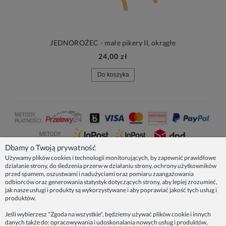
JEDNOROŻEC - małe pikery II, okrągłe
24,00 zł
Do koszyka
Dbamy o Twoją prywatność
Używamy plików cookies i technologii monitorujących, by zapewnić prawidłowe
działanie strony, do śledzenia przerw w działaniu strony, ochrony użytkowników
NASZE PRODUKTY
przed spamem, oszustwami i nadużyciami oraz pomiaru zaangażowania
odbiorców oraz generowania statystyk dotyczących strony, aby lepiej zrozumieć,
jak nasze usługi i produkty są wykorzystywane i aby poprawiać jakość tych usług i
produktów.
INFORMACJE
Jeśli wybierzesz "Zgoda na wszystkie", będziemy używać plików cookie i innych
danych także do: opracowywania i udoskonalania nowych usług i produktów,
ZAINSPIRUJ SIĘ!