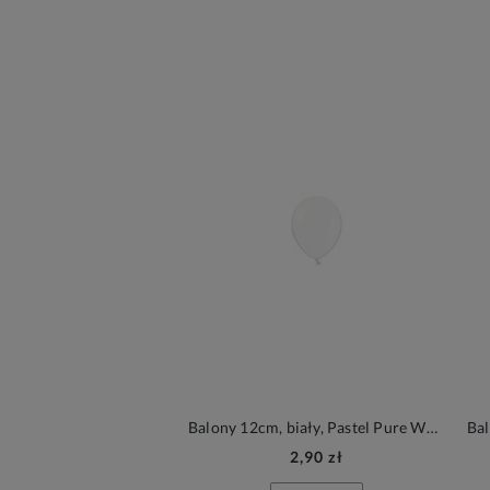
Balony 12cm, biały, Pastel Pure White, 6szt.| PartyDeco Strong Balloons
2,90 zł