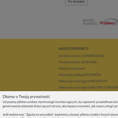
Do koszyka
NASZE PRODUKTY
Urodziny dzieci, UNIWERSALNE
Urodziny dzieci, BAJKOWE
Kolekcje sezonowe
Dekoracje według KOLORÓW
Dekoracje na przyjęcia PRODUKTY
Dekoracje na przyjęcia BALONY I GIRLA
Dla dekoratorów
Dbamy o Twoją prywatność
Upominki i prezenty
Używamy plików cookies i technologii monitorujących, by zapewnić prawidłowe dzi
generowania statystyk dotyczących strony, aby lepiej zrozumieć, jak nasze usługi i 
Dekoracje balonowe KRAKÓW
Zleć organizację przyjęcia
Jeśli wybierzesz "Zgoda na wszystkie", będziemy używać plików cookie i innych dan