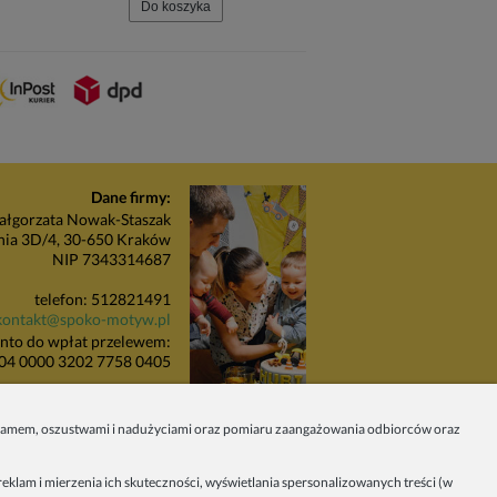
Do koszyka
Do koszyka
Dane firmy:
łgorzata Nowak-Staszak
nia 3D/4, 30-650 Kraków
NIP 7343314687
telefon: 512821491
kontakt@spoko-motyw.pl
nto do wpłat przelewem:
04 0000 3202 7758 0405
unkt odbioru zamówień:
Pracownia Spoko Motyw
 spamem, oszustwami i nadużyciami oraz pomiaru zaangażowania odbiorców oraz
 (za szlabanem, wejście z
budynku), 30-415 Kraków
eklam i mierzenia ich skuteczności, wyświetlania spersonalizowanych treści (w