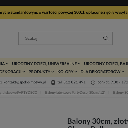
arycie standardowym, o wartości powyżej 300zł, opłacone z góry wy
IA
URODZINY DZIECI, UNIWERSALNE
URODZINY DZIECI, BA
DEKORACJI
PRODUKTY
KOLORY
DLA DEKORATORÓW
kontakt@spoko-motyw.pl
tel. 512 821 491
pon.-pt. 9:00 - 17
y lateksowe PARTYDECO
Balony lateksowe PartyDeco, 30cm / 12"
Balony 30
Balony 30cm, złoty