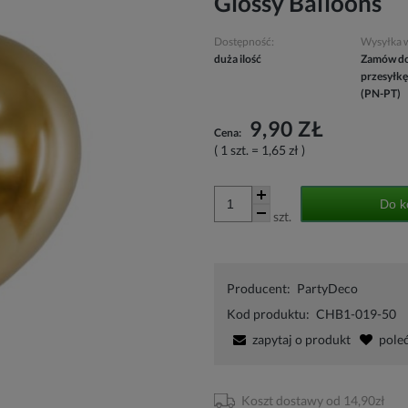
Glossy Balloons
Dostępność:
Wysyłka 
duża ilość
Zamów do
przesyłkę
(PN-PT)
9,90 ZŁ
Cena:
( 1
szt.
=
1,65 zł
)
Do k
szt.
Producent:
PartyDeco
Kod produktu:
CHB1-019-50
zapytaj o produkt
pole
Koszt dostawy od 14,90zł