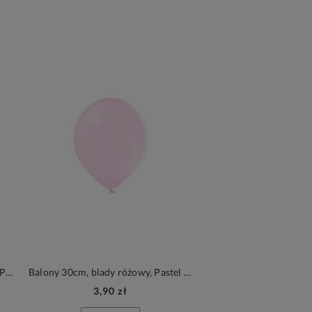
Balony 12cm, pistacjowy zielony, Pastel Pistachio, 6szt.| PartyDeco Strong Balloons
Balony 30cm, blady różowy, Pastel Pale Pink, 6szt.| PartyDeco Strong Balloons
3,90 zł
5,90 zł