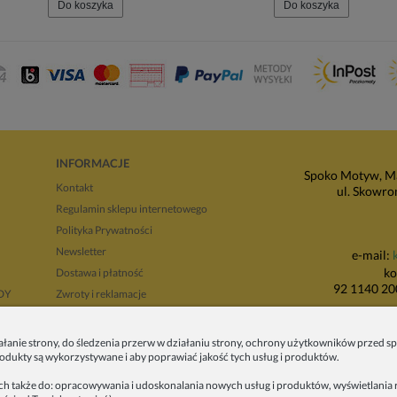
Do koszyka
Do koszyka
INFORMACJE
Spoko Motyw, Ma
Kontakt
ul. Skowro
Regulamin sklepu internetowego
Polityka Prywatności
Newsletter
e-mail:
ko
Dostawa i płatność
92 1140 20
NDY
Zwroty i reklamacje
Regulamin opinii
P
Regulaminy promocji
ałanie strony, do śledzenia przerw w działaniu strony, ochrony użytkowników przed
produkty są wykorzystywane i aby poprawiać jakość tych usług i produktów.
ul. Wadowicka 8i
tyłu 
ych także do: opracowywania i udoskonalania nowych usług i produktów, wyświetlania r