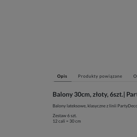
Opis
Produkty powiązane
O
Balony 30cm, złoty, 6szt.| Pa
Balony lateksowe, klasyczne z linii PartyDec
Zestaw 6 szt.
12 cali = 30 cm