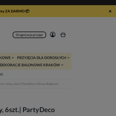
syłamy ZA DARMO
📦
Zarejestruj się
Zaloguj się
Oragnizacja przyjęć
JKOWE
PRZYJĘCIA DLA DOROSŁYCH
DEKORACJE BALONOWE KRAKÓW
:00
cm, złoty, 6szt.| PartyDeco Glossy Balloons
, 6szt.| PartyDeco