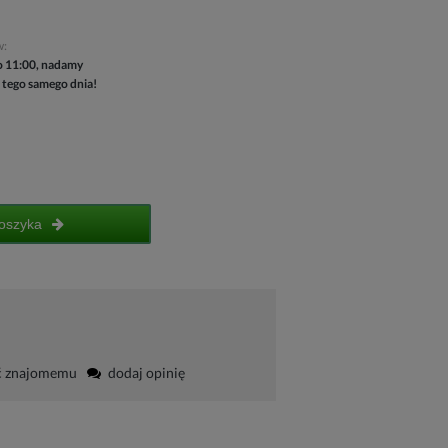
w:
 11:00, nadamy
 tego samego dnia!
oszyka
ć znajomemu
dodaj opinię