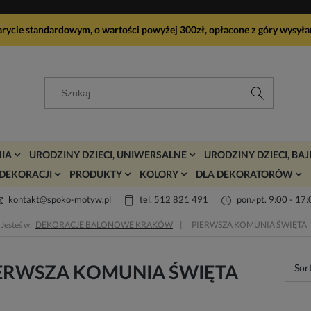
arycie standardowym, o wartości powyżej 300zł, opłacone z góry wy
IA
URODZINY DZIECI, UNIWERSALNE
URODZINY DZIECI, BA
DEKORACJI
PRODUKTY
KOLORY
DLA DEKORATORÓW
kontakt@spoko-motyw.pl
tel. 512 821 491
pon.-pt. 9:00 - 17
Jesteś w:
DEKORACJE BALONOWE KRAKÓW
PIERWSZA KOMUNIA ŚWIĘTA
ERWSZA KOMUNIA ŚWIĘTA
Sor