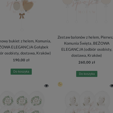
Zestaw balonów z helem, Pierws
nowy bukiet z helem, Komunia,
Komunia Święta, BEŻOWA
ŻOWA ELEGANCJA Gołąbek
ELEGANCJA (odbiór osobisty,
iór osobisty, dostawa, Kraków)
dostawa, Kraków)
190,00 zł
260,00 zł
Do koszyka
Do koszyka