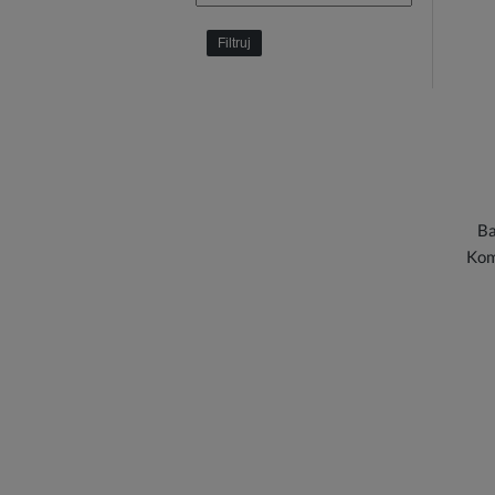
Filtruj
Ba
Ko