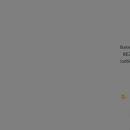
Balo
BE
(odb