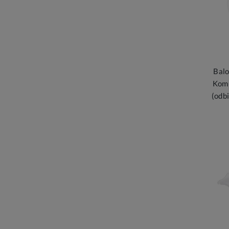
Balo
Komu
(odb