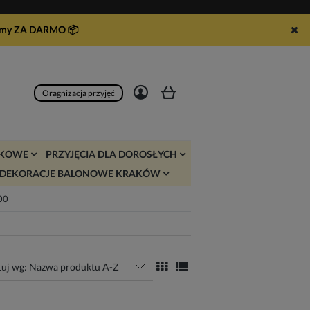
syłamy ZA DARMO
📦
Zarejestruj się
Zaloguj się
Oragnizacja przyjęć
JKOWE
PRZYJĘCIA DLA DOROSŁYCH
DEKORACJE BALONOWE KRAKÓW
:00
tuj wg:
Nazwa produktu A-Z