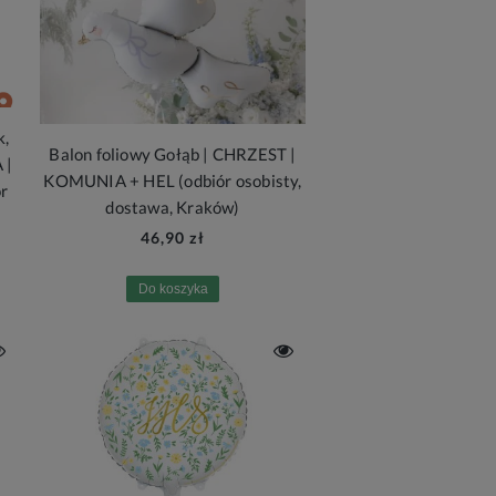
k,
Balon foliowy Gołąb | CHRZEST |
 |
KOMUNIA + HEL (odbiór osobisty,
r
dostawa, Kraków)
46,90 zł
Do koszyka