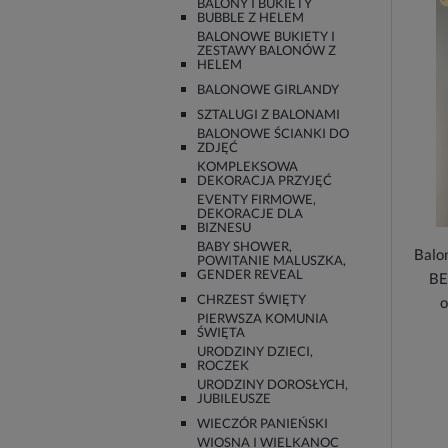
BALONY I BUKIETY
BUBBLE Z HELEM
BALONOWE BUKIETY I
ZESTAWY BALONÓW Z
HELEM
BALONOWE GIRLANDY
SZTALUGI Z BALONAMI
BALONOWE ŚCIANKI DO
ZDJĘĆ
KOMPLEKSOWA
DEKORACJA PRZYJĘĆ
EVENTY FIRMOWE,
DEKORACJE DLA
BIZNESU
BABY SHOWER,
Balo
POWITANIE MALUSZKA,
GENDER REVEAL
BE
CHRZEST ŚWIĘTY
o
PIERWSZA KOMUNIA
ŚWIĘTA
URODZINY DZIECI,
ROCZEK
URODZINY DOROSŁYCH,
JUBILEUSZE
WIECZÓR PANIEŃSKI
WIOSNA I WIELKANOC