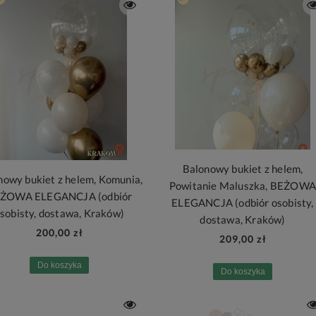
Balonowy bukiet z helem,
nowy bukiet z helem, Komunia,
Powitanie Maluszka, BEŻOW
ŻOWA ELEGANCJA (odbiór
ELEGANCJA (odbiór osobisty,
sobisty, dostawa, Kraków)
dostawa, Kraków)
200,00 zł
209,00 zł
Do koszyka
Do koszyka