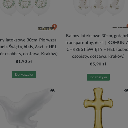
Balony lateksowe 30cm, gołąbe
ny lateksowe 30cm, Pierwsza
transparentny, 6szt. | KOMUNIA
nia Święta, biały, 6szt. + HEL
CHRZEST ŚWIĘTY + HEL (odbió
iór osobisty, dostawa, Kraków)
osobisty, dostawa, Kraków)
81,90 zł
85,90 zł
Do koszyka
Do koszyka