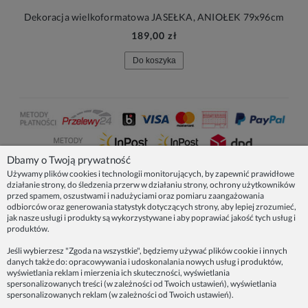
Dekoracja wielkoformatowa JASEŁKA, ANIOŁEK 79x96cm
189,00 zł
Do koszyka
Dbamy o Twoją prywatność
Używamy plików cookies i technologii monitorujących, by zapewnić prawidłowe
działanie strony, do śledzenia przerw w działaniu strony, ochrony użytkowników
NASZE PRODUKTY
przed spamem, oszustwami i nadużyciami oraz pomiaru zaangażowania
odbiorców oraz generowania statystyk dotyczących strony, aby lepiej zrozumieć,
jak nasze usługi i produkty są wykorzystywane i aby poprawiać jakość tych usług i
produktów.
INFORMACJE
Jeśli wybierzesz "Zgoda na wszystkie", będziemy używać plików cookie i innych
danych także do: opracowywania i udoskonalania nowych usług i produktów,
ZAINSPIRUJ SIĘ!
wyświetlania reklam i mierzenia ich skuteczności, wyświetlania
spersonalizowanych treści (w zależności od Twoich ustawień), wyświetlania
spersonalizowanych reklam (w zależności od Twoich ustawień).