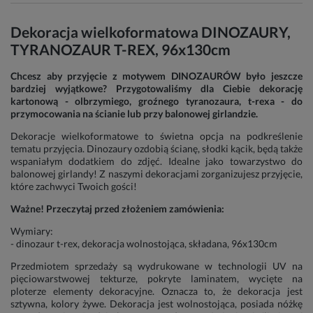
Dekoracja wielkoformatowa DINOZAURY,
TYRANOZAUR T-REX, 96x130cm
Chcesz aby przyjęcie z motywem DINOZAURÓW było jeszcze
bardziej wyjątkowe? Przygotowaliśmy dla Ciebie dekorację
kartonową - olbrzymiego, groźnego tyranozaura, t-rexa - do
przymocowania na ścianie lub przy balonowej girlandzie.
Dekoracje wielkoformatowe to świetna opcja na podkreślenie
tematu przyjęcia. Dinozaury ozdobią ścianę, słodki kącik, będą także
wspaniałym dodatkiem do zdjęć. Idealne jako towarzystwo do
balonowej girlandy! Z naszymi dekoracjami zorganizujesz przyjęcie,
które zachwyci Twoich gości!
Ważne! Przeczytaj przed złożeniem zamówienia:
Wymiary:
- dinozaur t-rex, dekoracja wolnostojąca, składana, 96x130cm
Przedmiotem sprzedaży są wydrukowane w technologii UV na
pięciowarstwowej tekturze, pokryte laminatem, wycięte na
ploterze elementy dekoracyjne. Oznacza to, że dekoracja jest
sztywna, kolory żywe. Dekoracja jest wolnostojąca, posiada nóżkę