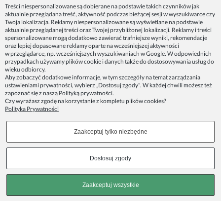
Dane firmy:
Treści niespersonalizowane są dobierane na podstawie takich czynników jak
Spoko Motyw, Małgorzata Nowak-Staszak
aktualnie przeglądana treść, aktywność podczas bieżącej sesji w wyszukiwarce czy
ul. Skowronia 3D/4, 30-650 Kraków
Twoja lokalizacja. Reklamy niespersonalizowane są wyświetlane na podstawie
aktualnie przeglądanej treści oraz Twojej przybliżonej lokalizacji. Reklamy i treści
NIP 7343314687
spersonalizowane mogą dodatkowo zawierać trafniejsze wyniki, rekomendacje
oraz lepiej dopasowane reklamy oparte na wcześniejszej aktywności
telefon: 512821491
w przeglądarce, np. wcześniejszych wyszukiwaniach w Google. W odpowiednich
e-mail:
kontakt@spoko-motyw.pl
przypadkach używamy plików cookie i danych także do dostosowywania usług do
konto do wpłat przelewem:
wieku odbiorcy.
92 1140 2004 0000 3202 7758 0405
Aby zobaczyć dodatkowe informacje, w tym szczegóły na temat zarządzania
ustawieniami prywatności, wybierz „Dostosuj zgody". W każdej chwili możesz też
zapoznać się z naszą
Polityką prywatności
.
Punkt odbioru zamówień:
Czy wyrażasz zgodę na korzystanie z kompletu plików cookies?
Pracownia Spoko Motyw
Polityka Prywatności
ul. Wadowicka 8i (za szlabanem, wejście z tyłu
budynku), 30-415 Kraków
Zaakceptuj tylko niezbędne
Dołącz do nas w mediach społecznościowych!
Dostosuj zgody
Copyrights © 2023 - SPOKO-MOTYW.PL
Zaakceptuj wszystkie
Pokaż pełną wersję strony