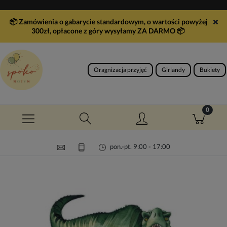
📦 Zamówienia o gabarycie standardowym, o wartości powyżej
300zł, opłacone z góry wysyłamy ZA DARMO
📦
Oragnizacja przyjęć
Girlandy
Bukiety
pon.-pt. 9:00 - 17:00