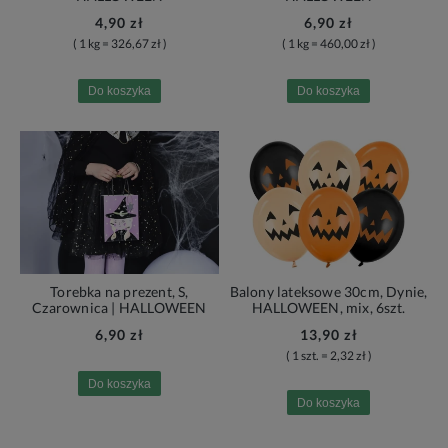
4,90 zł
6,90 zł
( 1 kg = 326,67 zł )
( 1 kg = 460,00 zł )
Do koszyka
Do koszyka
Torebka na prezent, S,
Balony lateksowe 30cm, Dynie,
Czarownica | HALLOWEEN
HALLOWEEN, mix, 6szt.
6,90 zł
13,90 zł
( 1 szt. = 2,32 zł )
Do koszyka
Do koszyka