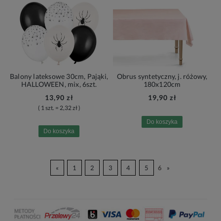
Balony lateksowe 30cm, Pająki,
Obrus syntetyczny, j. różowy,
HALLOWEEN, mix, 6szt.
180x120cm
13,90 zł
19,90 zł
( 1 szt. = 2,32 zł )
Do koszyka
Do koszyka
«
1
2
3
4
5
6
»