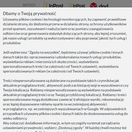
Dbamy o Twoją prywatność
Używamy plików cookies i technologii monitorujących, by zapewnić prawidłowe
działanie strony, do śledzenia przerw w działaniu strony, ochrony użytkowników
NASZE PRODUKTY
przed spamem, oszustwami i nadużyciami oraz pomiaru zaangażowania
odbiorców oraz generowania statystyk dotyczących strony, aby lepiej zrozumieć,
jak nasze usługi i produkty są wykorzystywane i aby poprawiać jakość tych usług i
produktów.
INFORMACJE
Jeśli wybierzesz "Zgoda na wszystkie", będziemy używać plików cookie i innych
danych także do: opracowywania i udoskonalania nowych usług i produktów,
ZAINSPIRUJ SIĘ!
wyświetlania reklam i mierzenia ich skuteczności, wyświetlania
spersonalizowanych treści (w zależności od Twoich ustawień), wyświetlania
spersonalizowanych reklam (w zależności od Twoich ustawień).
Dane firmy:
Treści niespersonalizowane są dobierane na podstawie takich czynników jak
Spoko Motyw, Małgorzata Nowak-Staszak
aktualnie przeglądana treść, aktywność podczas bieżącej sesji w wyszukiwarce czy
ul. Skowronia 3D/4, 30-650 Kraków
Twoja lokalizacja. Reklamy niespersonalizowane są wyświetlane na podstawie
aktualnie przeglądanej treści oraz Twojej przybliżonej lokalizacji. Reklamy i treści
NIP 7343314687
spersonalizowane mogą dodatkowo zawierać trafniejsze wyniki, rekomendacje
oraz lepiej dopasowane reklamy oparte na wcześniejszej aktywności
telefon: 512821491
w przeglądarce, np. wcześniejszych wyszukiwaniach w Google. W odpowiednich
e-mail:
kontakt@spoko-motyw.pl
przypadkach używamy plików cookie i danych także do dostosowywania usług do
konto do wpłat przelewem:
wieku odbiorcy.
92 1140 2004 0000 3202 7758 0405
Aby zobaczyć dodatkowe informacje, w tym szczegóły na temat zarządzania
ustawieniami prywatności, wybierz „Dostosuj zgody". W każdej chwili możesz też