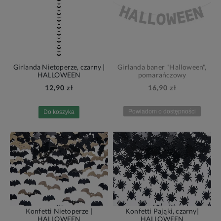
Girlanda Nietoperze, czarny |
Girlanda baner "Halloween",
HALLOWEEN
pomarańczowy
12,90 zł
16,90 zł
Powiadom o dostępności
Do koszyka
Konfetti Nietoperze |
Konfetti Pająki, czarny|
HALLOWEEN
HALLOWEEN