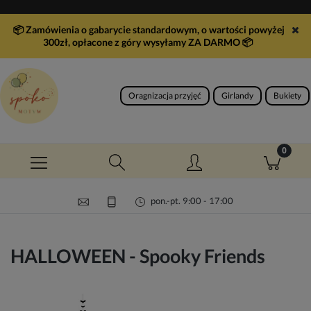
📦 Zamówienia o gabarycie standardowym, o wartości powyżej
300zł, opłacone z góry wysyłamy ZA DARMO
📦
Oragnizacja przyjęć
Girlandy
Bukiety
pon.-pt. 9:00 - 17:00
HALLOWEEN - Spooky Friends