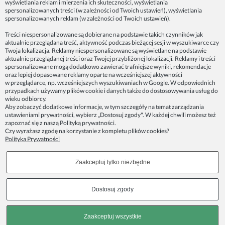
wyświetlania reklam i mierzenia ich skuteczności, wyświetlania
spersonalizowanych treści (w zależności od Twoich ustawień), wyświetlania
spersonalizowanych reklam (w zależności od Twoich ustawień).
Dane firmy:
Treści niespersonalizowane są dobierane na podstawie takich czynników jak
Spoko Motyw, Małgorzata Nowak-Staszak
aktualnie przeglądana treść, aktywność podczas bieżącej sesji w wyszukiwarce czy
ul. Skowronia 3D/4, 30-650 Kraków
Twoja lokalizacja. Reklamy niespersonalizowane są wyświetlane na podstawie
aktualnie przeglądanej treści oraz Twojej przybliżonej lokalizacji. Reklamy i treści
NIP 7343314687
spersonalizowane mogą dodatkowo zawierać trafniejsze wyniki, rekomendacje
oraz lepiej dopasowane reklamy oparte na wcześniejszej aktywności
telefon: 512821491
w przeglądarce, np. wcześniejszych wyszukiwaniach w Google. W odpowiednich
e-mail:
kontakt@spoko-motyw.pl
przypadkach używamy plików cookie i danych także do dostosowywania usług do
konto do wpłat przelewem:
wieku odbiorcy.
92 1140 2004 0000 3202 7758 0405
Aby zobaczyć dodatkowe informacje, w tym szczegóły na temat zarządzania
ustawieniami prywatności, wybierz „Dostosuj zgody". W każdej chwili możesz też
zapoznać się z naszą
Polityką prywatności
.
Punkt odbioru zamówień:
Czy wyrażasz zgodę na korzystanie z kompletu plików cookies?
Pracownia Spoko Motyw
Polityka Prywatności
ul. Wadowicka 8i (za szlabanem, wejście z tyłu
budynku), 30-415 Kraków
Zaakceptuj tylko niezbędne
Dołącz do nas w mediach społecznościowych!
Dostosuj zgody
Copyrights © 2023 - SPOKO-MOTYW.PL
Zaakceptuj wszystkie