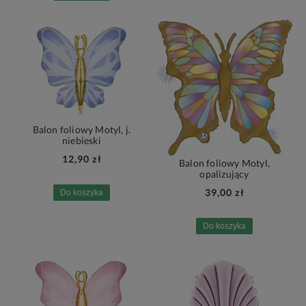
Balon foliowy Motyl, j.
niebieski
12,90 zł
Balon foliowy Motyl,
opalizujący
39,00 zł
Do koszyka
Do koszyka