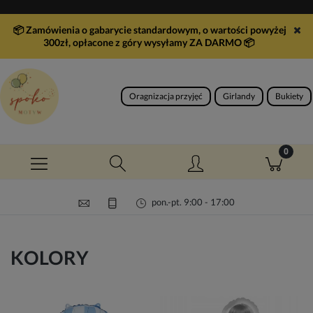
📦 Zamówienia o gabarycie standardowym, o wartości powyżej
300zł, opłacone z góry wysyłamy ZA DARMO
📦
Oragnizacja przyjęć
Girlandy
Bukiety
pon.-pt. 9:00 - 17:00
KOLORY