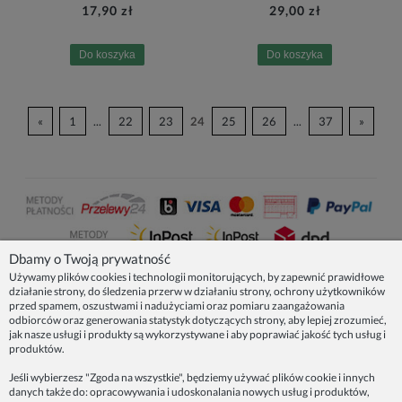
17,90 zł
29,00 zł
Do koszyka
Do koszyka
«
1
...
22
23
24
25
26
...
37
»
Dbamy o Twoją prywatność
Używamy plików cookies i technologii monitorujących, by zapewnić prawidłowe
działanie strony, do śledzenia przerw w działaniu strony, ochrony użytkowników
NASZE PRODUKTY
przed spamem, oszustwami i nadużyciami oraz pomiaru zaangażowania
odbiorców oraz generowania statystyk dotyczących strony, aby lepiej zrozumieć,
jak nasze usługi i produkty są wykorzystywane i aby poprawiać jakość tych usług i
produktów.
INFORMACJE
Jeśli wybierzesz "Zgoda na wszystkie", będziemy używać plików cookie i innych
danych także do: opracowywania i udoskonalania nowych usług i produktów,
ZAINSPIRUJ SIĘ!