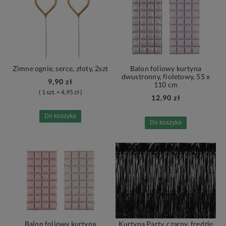
Zimne ognie, serce, złoty, 2szt
Balon foliowy kurtyna
dwustronny, fioletowy, 55 x
9,90 zł
110 cm
( 1 szt. = 4,95 zł )
12,90 zł
Do koszyka
Do koszyka
Balon foliowy kurtyna
Kurtyna Party, czarny, frędzle