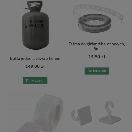
Taśma do girland balonowych,
5m
14,90 zł
Butla jednorazowa z helem
149,00 zł
Do koszyka
Do koszyka