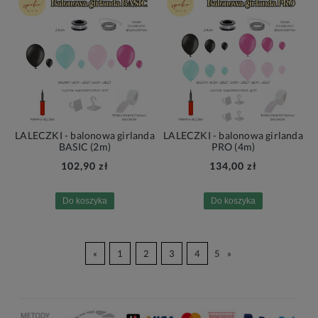
LALECZKI - balonowa girlanda
LALECZKI - balonowa girlanda
BASIC (2m)
PRO (4m)
102,90 zł
134,00 zł
Do koszyka
Do koszyka
«
1
2
3
4
5
»