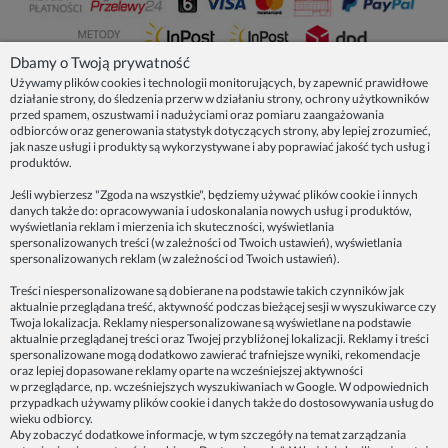
Dbamy o Twoją prywatność
Używamy plików cookies i technologii monitorujących, by zapewnić prawidłowe
działanie strony, do śledzenia przerw w działaniu strony, ochrony użytkowników
NASZE PRODUKTY
przed spamem, oszustwami i nadużyciami oraz pomiaru zaangażowania
odbiorców oraz generowania statystyk dotyczących strony, aby lepiej zrozumieć,
jak nasze usługi i produkty są wykorzystywane i aby poprawiać jakość tych usług i
produktów.
INFORMACJE
Jeśli wybierzesz "Zgoda na wszystkie", będziemy używać plików cookie i innych
danych także do: opracowywania i udoskonalania nowych usług i produktów,
ZAINSPIRUJ SIĘ!
wyświetlania reklam i mierzenia ich skuteczności, wyświetlania
spersonalizowanych treści (w zależności od Twoich ustawień), wyświetlania
spersonalizowanych reklam (w zależności od Twoich ustawień).
Dane firmy:
Treści niespersonalizowane są dobierane na podstawie takich czynników jak
Spoko Motyw, Małgorzata Nowak-Staszak
aktualnie przeglądana treść, aktywność podczas bieżącej sesji w wyszukiwarce czy
ul. Skowronia 3D/4, 30-650 Kraków
Twoja lokalizacja. Reklamy niespersonalizowane są wyświetlane na podstawie
aktualnie przeglądanej treści oraz Twojej przybliżonej lokalizacji. Reklamy i treści
NIP 7343314687
spersonalizowane mogą dodatkowo zawierać trafniejsze wyniki, rekomendacje
oraz lepiej dopasowane reklamy oparte na wcześniejszej aktywności
telefon: 512821491
w przeglądarce, np. wcześniejszych wyszukiwaniach w Google. W odpowiednich
e-mail:
kontakt@spoko-motyw.pl
przypadkach używamy plików cookie i danych także do dostosowywania usług do
konto do wpłat przelewem:
wieku odbiorcy.
92 1140 2004 0000 3202 7758 0405
Aby zobaczyć dodatkowe informacje, w tym szczegóły na temat zarządzania