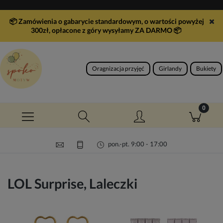
📦 Zamówienia o gabarycie standardowym, o wartości powyżej
300zł, opłacone z góry wysyłamy ZA DARMO
📦
Oragnizacja przyjęć
Girlandy
Bukiety
pon.-pt. 9:00 - 17:00
LOL Surprise, Laleczki