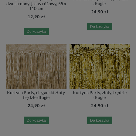
dwustronny, jasny różowy, 55 x
długie
110 cm
24,90 zł
12,90 zł
Do koszyka
Do koszyka
Kurtyna Party, elegancki złoty,
Kurtyna Party, złoty, frędzle
frędzle długie
długie
24,90 zł
24,90 zł
Do koszyka
Do koszyka