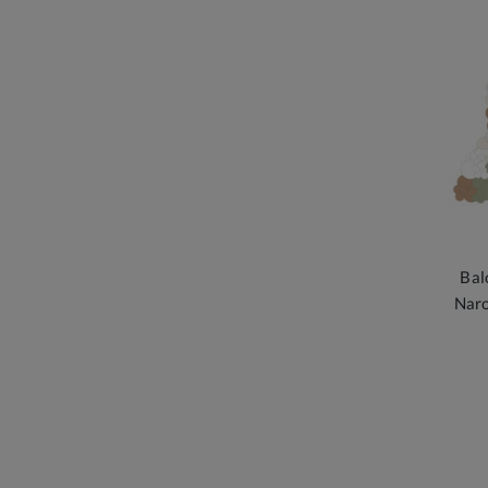
Bal
Nar