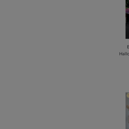
B
Hall