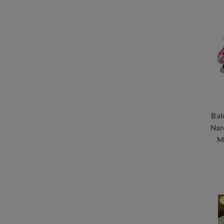
Bal
Nar
M