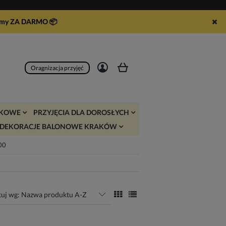
syłamy ZA DARMO
📦
Zarejestruj się
Zaloguj się
Oragnizacja przyjęć
JKOWE
PRZYJĘCIA DLA DOROSŁYCH
DEKORACJE BALONOWE KRAKÓW
:00
tuj wg:
Nazwa produktu A-Z