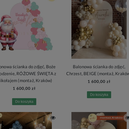
onowa ścianka do zdjęć, Boże
Balonowa ścianka do zdjęć,
odzenie, RÓŻOWE ŚWIĘTA z
Chrzest, BEIGE (montaż, Krakó
ikołajem (montaż, Kraków)
1 600,00 zł
1 600,00 zł
Do koszyka
Do koszyka