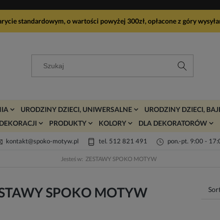
arycie standardowym, o wartości powyżej 300zł, opłacone z góry wy
IA
URODZINY DZIECI, UNIWERSALNE
URODZINY DZIECI, BA
DEKORACJI
PRODUKTY
KOLORY
DLA DEKORATORÓW
kontakt@spoko-motyw.pl
tel. 512 821 491
pon.-pt. 9:00 - 17
Jesteś w:
ZESTAWY SPOKO MOTYW
STAWY SPOKO MOTYW
Sor