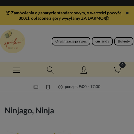
📦 Zamówienia o gabarycie standardowym, o wartości powyżej
300zł, opłacone z góry wysyłamy ZA DARMO
📦
Oragnizacja przyjęć
Girlandy
Bukiety
pon.-pt. 9:00 - 17:00
Ninjago, Ninja