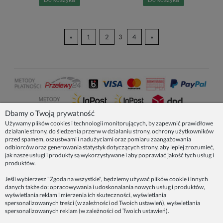
«
1
2
3
4
»
Dbamy o Twoją prywatność
Używamy plików cookies i technologii monitorujących, by zapewnić prawidłowe
działanie strony, do śledzenia przerw w działaniu strony, ochrony użytkowników
NASZE PRODUKTY
przed spamem, oszustwami i nadużyciami oraz pomiaru zaangażowania
odbiorców oraz generowania statystyk dotyczących strony, aby lepiej zrozumieć,
jak nasze usługi i produkty są wykorzystywane i aby poprawiać jakość tych usług i
produktów.
INFORMACJE
Jeśli wybierzesz "Zgoda na wszystkie", będziemy używać plików cookie i innych
danych także do: opracowywania i udoskonalania nowych usług i produktów,
ZAINSPIRUJ SIĘ!
wyświetlania reklam i mierzenia ich skuteczności, wyświetlania
spersonalizowanych treści (w zależności od Twoich ustawień), wyświetlania
spersonalizowanych reklam (w zależności od Twoich ustawień).