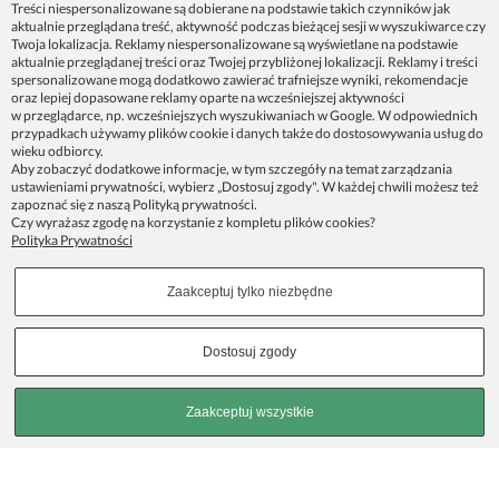
Dane firmy:
Treści niespersonalizowane są dobierane na podstawie takich czynników jak
Spoko Motyw, Małgorzata Nowak-Staszak
aktualnie przeglądana treść, aktywność podczas bieżącej sesji w wyszukiwarce czy
ul. Skowronia 3D/4, 30-650 Kraków
Twoja lokalizacja. Reklamy niespersonalizowane są wyświetlane na podstawie
aktualnie przeglądanej treści oraz Twojej przybliżonej lokalizacji. Reklamy i treści
NIP 7343314687
spersonalizowane mogą dodatkowo zawierać trafniejsze wyniki, rekomendacje
oraz lepiej dopasowane reklamy oparte na wcześniejszej aktywności
telefon: 512821491
w przeglądarce, np. wcześniejszych wyszukiwaniach w Google. W odpowiednich
e-mail:
kontakt@spoko-motyw.pl
przypadkach używamy plików cookie i danych także do dostosowywania usług do
konto do wpłat przelewem:
wieku odbiorcy.
92 1140 2004 0000 3202 7758 0405
Aby zobaczyć dodatkowe informacje, w tym szczegóły na temat zarządzania
ustawieniami prywatności, wybierz „Dostosuj zgody". W każdej chwili możesz też
zapoznać się z naszą
Polityką prywatności
.
Punkt odbioru zamówień:
Czy wyrażasz zgodę na korzystanie z kompletu plików cookies?
Pracownia Spoko Motyw
Polityka Prywatności
ul. Wadowicka 8i (za szlabanem, wejście z tyłu
budynku), 30-415 Kraków
Zaakceptuj tylko niezbędne
Dołącz do nas w mediach społecznościowych!
Dostosuj zgody
Copyrights © 2023 - SPOKO-MOTYW.PL
Zaakceptuj wszystkie
Pokaż pełną wersję strony
, powered by
.
Sklep internetowy Shoplo.pl
Shoper