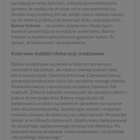
występują w wielu kolorach, a błyszczące wykończenie
sprawia, że wydają się droższe, niż w rzeczywistości są.
Zwykle mają średnicę 18 cali, dzięki czemu idealnie nadają
się do dekoracji domu lub dekoracji stołu na przyjęciach.
Balony foliowe
— są cienkie, elastyczne i błyszczące i
świetnie prezentują się na każdym wydarzeniu. Balony
foliowe są zwykle nadmuchiwane gazowym helem. To
sprawi, że będą unosić się w powietrzu.
Kolorowe dodatki i dekoracje urodzinowe
Balony urodzinowe są zwykle w kolorze czerwonym,
niebieskim lub żółtym, ale można również znaleźć takie,
które są wzorzyste i bardziej kolorowe. Czerwone balony
oznaczają świętowanie życia lub narodziny nowego dziecka.
Niebieskie balony reprezentują szczęście, lojalność lub
mądrość. Żółtych balonów można użyć do ukazania radości i
piękna słonecznego dnia. Balony mogą służyć do
świętowania urodzin i są świetnym sposobem na rzucenie
bash dla dowolnej osoby. Są niedrogie, wesołe i mogą być
również używane do dekoracji na całej imprezie. Możesz też
dostać je w różnych rozmiarach, dzięki czemu będą pasować
do dowolnego zaplanowanego motywu lub dekoracji. Na
balonach można drukować różne wiadomości, na przykład
„Wszystkiego najlepszego!”