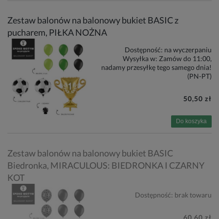
Zestaw balonów na balonowy bukiet BASIC z
pucharem, PIŁKA NOŻNA
Dostępność:
na wyczerpaniu
Wysyłka w:
Zamów do 11:00,
nadamy przesyłkę tego samego dnia!
(PN-PT)
50,50 zł
Do koszyka
Zestaw balonów na balonowy bukiet BASIC
Biedronka, MIRACULOUS: BIEDRONKA I CZARNY
KOT
Dostępność:
brak towaru
60,60 zł