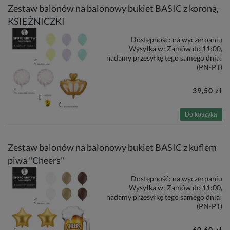
Zestaw balonów na balonowy bukiet BASIC z koroną,
KSIĘŻNICZKI
Dostępność:
na wyczerpaniu
Wysyłka w:
Zamów do 11:00,
nadamy przesyłkę tego samego dnia!
(PN-PT)
39,50 zł
Do koszyka
Zestaw balonów na balonowy bukiet BASIC z kuflem
piwa "Cheers"
Dostępność:
na wyczerpaniu
Wysyłka w:
Zamów do 11:00,
nadamy przesyłkę tego samego dnia!
(PN-PT)
60,60 zł