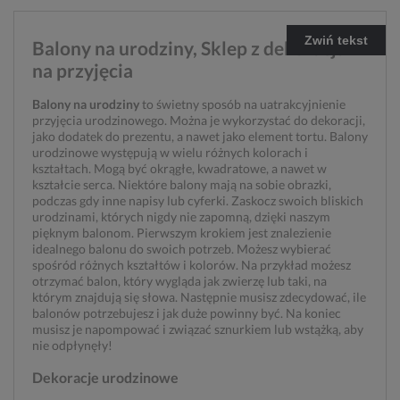
Zwiń tekst
Balony na urodziny, Sklep z dekoracjami
na przyjęcia
Balony na urodziny
to świetny sposób na uatrakcyjnienie
przyjęcia urodzinowego. Można je wykorzystać do dekoracji,
jako dodatek do prezentu, a nawet jako element tortu. Balony
urodzinowe występują w wielu różnych kolorach i
kształtach. Mogą być okrągłe, kwadratowe, a nawet w
kształcie serca. Niektóre balony mają na sobie obrazki,
podczas gdy inne napisy lub cyferki. Zaskocz swoich bliskich
urodzinami, których nigdy nie zapomną, dzięki naszym
pięknym balonom. Pierwszym krokiem jest znalezienie
idealnego balonu do swoich potrzeb. Możesz wybierać
spośród różnych kształtów i kolorów. Na przykład możesz
otrzymać balon, który wygląda jak zwierzę lub taki, na
którym znajdują się słowa. Następnie musisz zdecydować, ile
balonów potrzebujesz i jak duże powinny być. Na koniec
musisz je napompować i związać sznurkiem lub wstążką, aby
nie odpłynęły!
Dekoracje urodzinowe