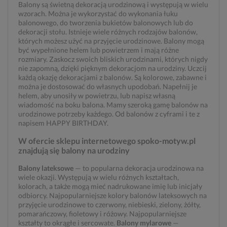
Balony są świetną dekoracją urodzinową i występują w wielu
wzorach. Można je wykorzystać do wykonania łuku
balonowego, do tworzenia bukietów balonowych lub do
dekoracji stołu. Istnieje wiele różnych rodzajów balonów,
których możesz użyć na przyjęcie urodzinowe. Balony mogą
być wypełnione helem lub powietrzem i mają różne
rozmiary. Zaskocz swoich bliskich urodzinami, których nigdy
nie zapomną, dzięki pięknym dekoracjom na urodziny. Uczcij
każdą okazję dekoracjami z balonów. Są kolorowe, zabawne i
można je dostosować do własnych upodobań. Napełnij je
helem, aby unosiły w powietrzu, lub napisz własną
wiadomość na boku balona. Mamy szeroką gamę balonów na
urodzinowe potrzeby każdego. Od balonów z cyframi i te z
napisem HAPPY BIRTHDAY.
W ofercie sklepu internetowego spoko-motyw.pl
znajdują się balony na urodziny
Balony lateksowe
— to popularna dekoracja urodzinowa na
wiele okazji. Występują w wielu różnych kształtach,
kolorach, a także mogą mieć nadrukowane imię lub inicjały
odbiorcy. Najpopularniejsze kolory balonów lateksowych na
przyjęcie urodzinowe to czerwony, niebieski, zielony, żółty,
pomarańczowy, fioletowy i różowy. Najpopularniejsze
kształty to okrągłe i sercowate.
Balony mylarowe
—