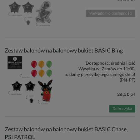
Powiadom o dostępności
Zestaw balonów na balonowy bukiet BASIC Bing
Dostępność:
średnia ilość
Wysyłka w:
Zamów do 11:00,
nadamy przesyłkę tego samego dnia!
(PN-PT)
36,50 zł
Do koszyka
Zestaw balonów na balonowy bukiet BASIC Chase,
PSI PATROL