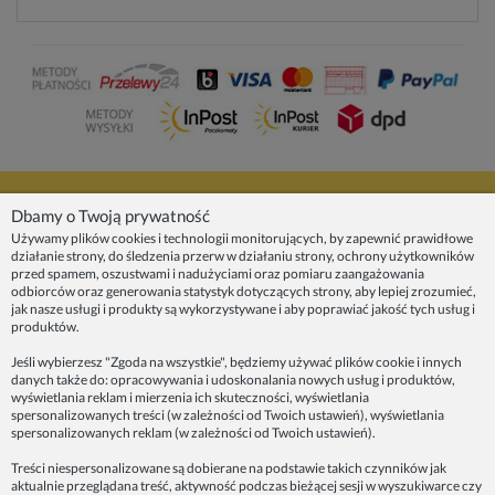
NASZE PRODUKTY
Dbamy o Twoją prywatność
Używamy plików cookies i technologii monitorujących, by zapewnić prawidłowe
działanie strony, do śledzenia przerw w działaniu strony, ochrony użytkowników
INFORMACJE
przed spamem, oszustwami i nadużyciami oraz pomiaru zaangażowania
odbiorców oraz generowania statystyk dotyczących strony, aby lepiej zrozumieć,
jak nasze usługi i produkty są wykorzystywane i aby poprawiać jakość tych usług i
ZAINSPIRUJ SIĘ!
produktów.
Jeśli wybierzesz "Zgoda na wszystkie", będziemy używać plików cookie i innych
danych także do: opracowywania i udoskonalania nowych usług i produktów,
Dane firmy:
wyświetlania reklam i mierzenia ich skuteczności, wyświetlania
Spoko Motyw, Małgorzata Nowak-Staszak
spersonalizowanych treści (w zależności od Twoich ustawień), wyświetlania
ul. Skowronia 3D/4, 30-650 Kraków
spersonalizowanych reklam (w zależności od Twoich ustawień).
NIP 7343314687
Treści niespersonalizowane są dobierane na podstawie takich czynników jak
aktualnie przeglądana treść, aktywność podczas bieżącej sesji w wyszukiwarce czy
telefon: 512821491