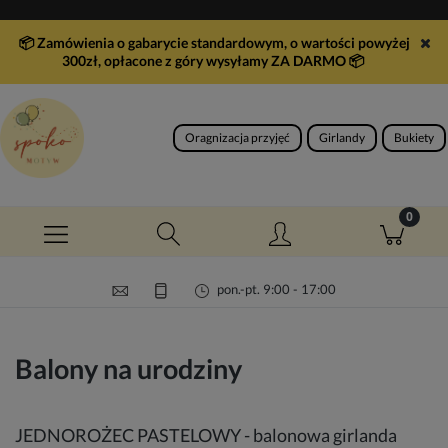
📦 Zamówienia o gabarycie standardowym, o wartości powyżej
300zł, opłacone z góry wysyłamy ZA DARMO
📦
Oragnizacja przyjęć
Girlandy
Bukiety
pon.-pt. 9:00 - 17:00
Balony na urodziny
JEDNOROŻEC PASTELOWY - balonowa girlanda