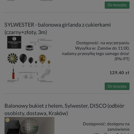
Do koszyka
SYLWESTER - balonowa girlanda z cukierkami
(czarny+złoty, 3m)
Dostępność:
na wyczerpaniu
Wysyłka w:
Zamów do 11:00,
nadamy przesyłkę tego samego dnia!
(PN-PT)
129,40 zł
Do koszyka
Balonowy bukiet z helem, Sylwester, DISCO (odbiór
osobisty, dostawa, Kraków)
Dostępność:
dostępny na
zamówienie