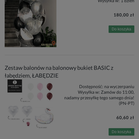
Wysyłka w:
1 dzień
180,00 zł
Do koszyka
Zestaw balonów na balonowy bukiet BASIC z
łabędziem, ŁABĘDZIE
Dostępność:
na wyczerpaniu
Wysyłka w:
Zamów do 11:00,
nadamy przesyłkę tego samego dnia!
(PN-PT)
60,60 zł
Do koszyka