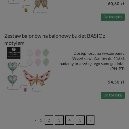
60,60 zł
Do koszyka
Zestaw balonów na balonowy bukiet BASIC z
motylem
Dostępność:
na wyczerpaniu
Wysyłka w:
Zamów do 11:00,
nadamy przesyłkę tego samego dnia!
(PN-PT)
54,50 zł
Do koszyka
«
1
2
3
4
5
»