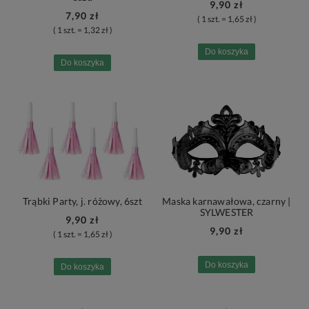
9,90 zł
7,90 zł
( 1 szt. = 1,65 zł )
( 1 szt. = 1,32 zł )
Do koszyka
Do koszyka
Trąbki Party, j. różowy, 6szt
Maska karnawałowa, czarny |
SYLWESTER
9,90 zł
9,90 zł
( 1 szt. = 1,65 zł )
Do koszyka
Do koszyka