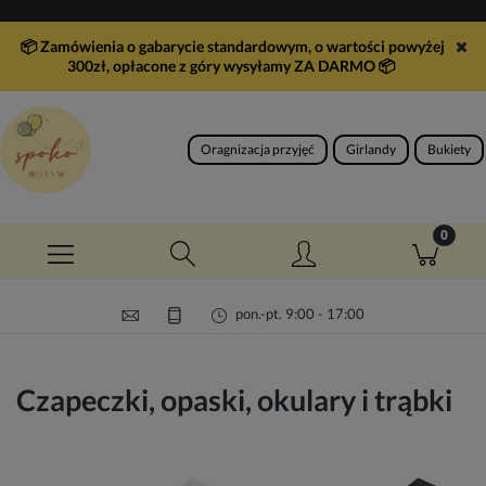
📦 Zamówienia o gabarycie standardowym, o wartości powyżej
300zł, opłacone z góry wysyłamy ZA DARMO
📦
Oragnizacja przyjęć
Girlandy
Bukiety
pon.-pt. 9:00 - 17:00
Czapeczki, opaski, okulary i trąbki