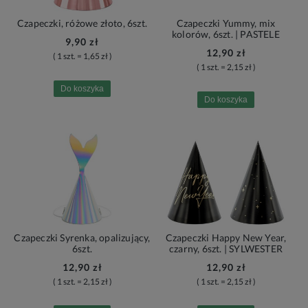
Czapeczki, różowe złoto, 6szt.
Czapeczki Yummy, mix
kolorów, 6szt. | PASTELE
9,90 zł
12,90 zł
( 1 szt. = 1,65 zł )
( 1 szt. = 2,15 zł )
Do koszyka
Do koszyka
Czapeczki Syrenka, opalizujący,
Czapeczki Happy New Year,
6szt.
czarny, 6szt. | SYLWESTER
12,90 zł
12,90 zł
( 1 szt. = 2,15 zł )
( 1 szt. = 2,15 zł )