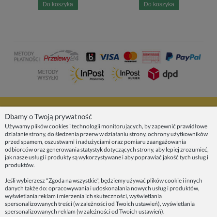
Do koszyka
Do koszyka
NASZE PRODUKTY
Dbamy o Twoją prywatność
Używamy plików cookies i technologii monitorujących, by zapewnić prawidłowe
działanie strony, do śledzenia przerw w działaniu strony, ochrony użytkowników
INFORMACJE
przed spamem, oszustwami i nadużyciami oraz pomiaru zaangażowania
odbiorców oraz generowania statystyk dotyczących strony, aby lepiej zrozumieć,
jak nasze usługi i produkty są wykorzystywane i aby poprawiać jakość tych usług i
ZAINSPIRUJ SIĘ!
produktów.
Jeśli wybierzesz "Zgoda na wszystkie", będziemy używać plików cookie i innych
danych także do: opracowywania i udoskonalania nowych usług i produktów,
Dane firmy:
wyświetlania reklam i mierzenia ich skuteczności, wyświetlania
Spoko Motyw, Małgorzata Nowak-Staszak
spersonalizowanych treści (w zależności od Twoich ustawień), wyświetlania
ul. Skowronia 3D/4, 30-650 Kraków
spersonalizowanych reklam (w zależności od Twoich ustawień).