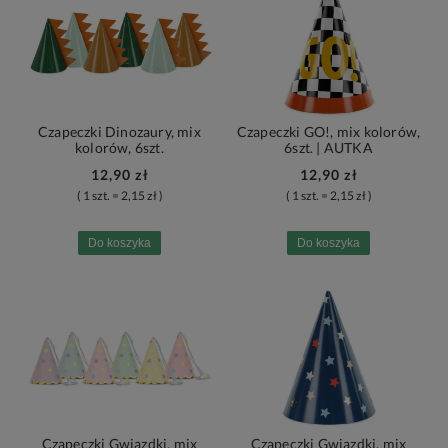
Czapeczki Dinozaury, mix
Czapeczki GO!, mix kolorów,
kolorów, 6szt.
6szt. | AUTKA
12,90 zł
12,90 zł
( 1 szt. = 2,15 zł )
( 1 szt. = 2,15 zł )
Do koszyka
Do koszyka
Czapeczki Gwiazdki, mix
Czapeczki Gwiazdki, mix