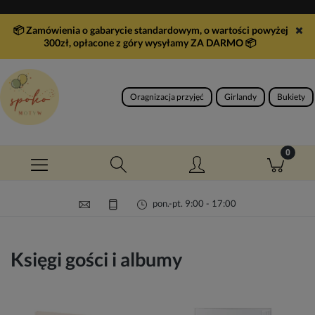
📦 Zamówienia o gabarycie standardowym, o wartości powyżej
300zł, opłacone z góry wysyłamy ZA DARMO
📦
Oragnizacja przyjęć
Girlandy
Bukiety
pon.-pt. 9:00 - 17:00
Księgi gości i albumy