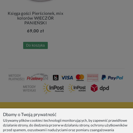
Księga gości Pierścionek, mix
kolorów WIECZÓR
PANIEŃSKI
69,00 zł
Do koszyka
NASZE PRODUKTY
Dbamy o Twoją prywatność
Używamy plików cookies i technologii monitorujących, by zapewnić prawidłowe
działanie strony, do śledzenia przerw w działaniu strony, ochrony użytkowników
INFORMACJE
przed spamem, oszustwami i nadużyciami oraz pomiaru zaangażowania