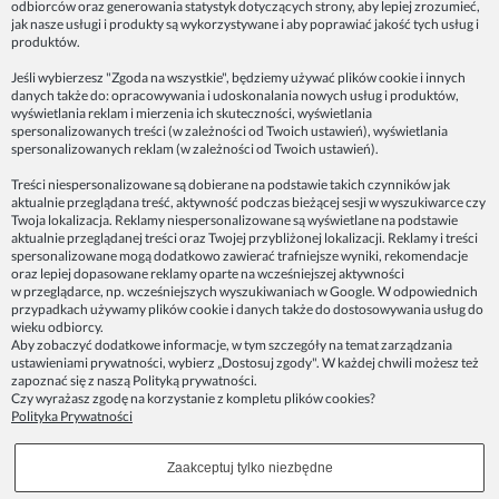
odbiorców oraz generowania statystyk dotyczących strony, aby lepiej zrozumieć,
jak nasze usługi i produkty są wykorzystywane i aby poprawiać jakość tych usług i
ZAINSPIRUJ SIĘ!
produktów.
Jeśli wybierzesz "Zgoda na wszystkie", będziemy używać plików cookie i innych
danych także do: opracowywania i udoskonalania nowych usług i produktów,
Dane firmy:
wyświetlania reklam i mierzenia ich skuteczności, wyświetlania
Spoko Motyw, Małgorzata Nowak-Staszak
spersonalizowanych treści (w zależności od Twoich ustawień), wyświetlania
ul. Skowronia 3D/4, 30-650 Kraków
spersonalizowanych reklam (w zależności od Twoich ustawień).
NIP 7343314687
Treści niespersonalizowane są dobierane na podstawie takich czynników jak
aktualnie przeglądana treść, aktywność podczas bieżącej sesji w wyszukiwarce czy
telefon: 512821491
Twoja lokalizacja. Reklamy niespersonalizowane są wyświetlane na podstawie
e-mail:
kontakt@spoko-motyw.pl
aktualnie przeglądanej treści oraz Twojej przybliżonej lokalizacji. Reklamy i treści
konto do wpłat przelewem:
spersonalizowane mogą dodatkowo zawierać trafniejsze wyniki, rekomendacje
92 1140 2004 0000 3202 7758 0405
oraz lepiej dopasowane reklamy oparte na wcześniejszej aktywności
w przeglądarce, np. wcześniejszych wyszukiwaniach w Google. W odpowiednich
przypadkach używamy plików cookie i danych także do dostosowywania usług do
Punkt odbioru zamówień:
wieku odbiorcy.
Pracownia Spoko Motyw
Aby zobaczyć dodatkowe informacje, w tym szczegóły na temat zarządzania
ul. Wadowicka 8i (za szlabanem, wejście z tyłu
ustawieniami prywatności, wybierz „Dostosuj zgody". W każdej chwili możesz też
budynku), 30-415 Kraków
zapoznać się z naszą
Polityką prywatności
.
Czy wyrażasz zgodę na korzystanie z kompletu plików cookies?
Polityka Prywatności
Dołącz do nas w mediach społecznościowych!
Zaakceptuj tylko niezbędne
Copyrights © 2023 - SPOKO-MOTYW.PL