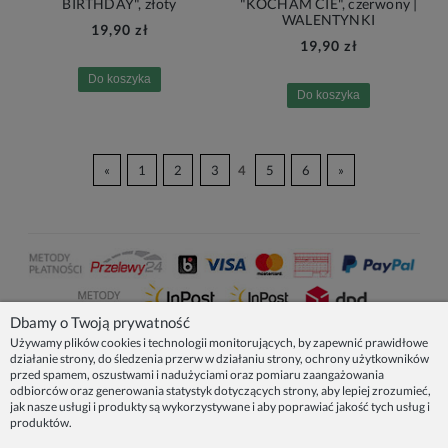
BIRTHDAY", złoty
"KOCHAM CIE", czerwony |
WALENTYNKI
19,90 zł
19,90 zł
Do koszyka
Do koszyka
«
1
2
3
4
5
6
»
Dbamy o Twoją prywatność
Używamy plików cookies i technologii monitorujących, by zapewnić prawidłowe
działanie strony, do śledzenia przerw w działaniu strony, ochrony użytkowników
NASZE PRODUKTY
przed spamem, oszustwami i nadużyciami oraz pomiaru zaangażowania
odbiorców oraz generowania statystyk dotyczących strony, aby lepiej zrozumieć,
jak nasze usługi i produkty są wykorzystywane i aby poprawiać jakość tych usług i
produktów.
INFORMACJE