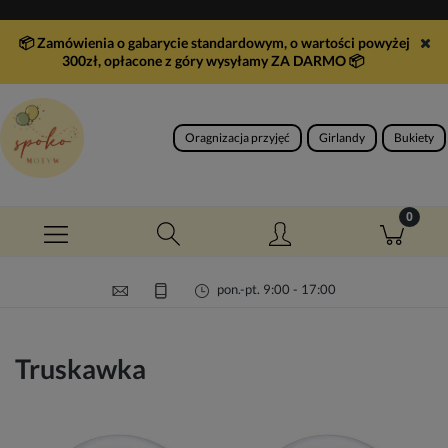
📦 Zamówienia o gabarycie standardowym, o wartości powyżej
300zł, opłacone z góry wysyłamy ZA DARMO
📦
Oragnizacja przyjęć
Girlandy
Bukiety
pon.-pt. 9:00 - 17:00
Truskawka