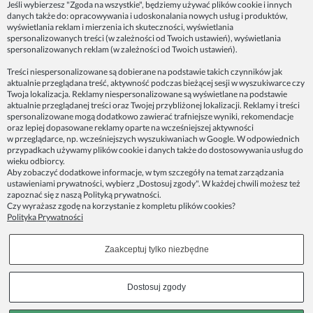
Jeśli wybierzesz "Zgoda na wszystkie", będziemy używać plików cookie i innych
danych także do: opracowywania i udoskonalania nowych usług i produktów,
ZAINSPIRUJ SIĘ!
wyświetlania reklam i mierzenia ich skuteczności, wyświetlania
spersonalizowanych treści (w zależności od Twoich ustawień), wyświetlania
spersonalizowanych reklam (w zależności od Twoich ustawień).
Dane firmy:
Treści niespersonalizowane są dobierane na podstawie takich czynników jak
Spoko Motyw, Małgorzata Nowak-Staszak
aktualnie przeglądana treść, aktywność podczas bieżącej sesji w wyszukiwarce czy
ul. Skowronia 3D/4, 30-650 Kraków
Twoja lokalizacja. Reklamy niespersonalizowane są wyświetlane na podstawie
aktualnie przeglądanej treści oraz Twojej przybliżonej lokalizacji. Reklamy i treści
NIP 7343314687
spersonalizowane mogą dodatkowo zawierać trafniejsze wyniki, rekomendacje
oraz lepiej dopasowane reklamy oparte na wcześniejszej aktywności
telefon: 512821491
w przeglądarce, np. wcześniejszych wyszukiwaniach w Google. W odpowiednich
e-mail:
kontakt@spoko-motyw.pl
przypadkach używamy plików cookie i danych także do dostosowywania usług do
konto do wpłat przelewem:
wieku odbiorcy.
92 1140 2004 0000 3202 7758 0405
Aby zobaczyć dodatkowe informacje, w tym szczegóły na temat zarządzania
ustawieniami prywatności, wybierz „Dostosuj zgody". W każdej chwili możesz też
zapoznać się z naszą
Polityką prywatności
.
Punkt odbioru zamówień:
Czy wyrażasz zgodę na korzystanie z kompletu plików cookies?
Pracownia Spoko Motyw
Polityka Prywatności
ul. Wadowicka 8i (za szlabanem, wejście z tyłu
budynku), 30-415 Kraków
Zaakceptuj tylko niezbędne
Dołącz do nas w mediach społecznościowych!
Dostosuj zgody
Copyrights © 2023 - SPOKO-MOTYW.PL