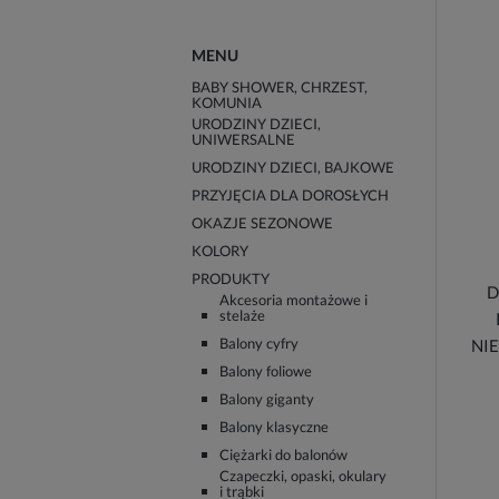
MENU
BABY SHOWER, CHRZEST,
KOMUNIA
URODZINY DZIECI,
UNIWERSALNE
URODZINY DZIECI, BAJKOWE
PRZYJĘCIA DLA DOROSŁYCH
OKAZJE SEZONOWE
KOLORY
PRODUKTY
D
Akcesoria montażowe i
stelaże
Balony cyfry
NI
Balony foliowe
Balony giganty
Balony klasyczne
Ciężarki do balonów
Czapeczki, opaski, okulary
i trąbki