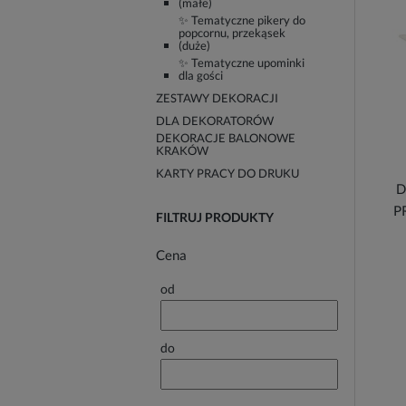
(małe)
✨ Tematyczne pikery do
popcornu, przekąsek
(duże)
✨ Tematyczne upominki
dla gości
ZESTAWY DEKORACJI
DLA DEKORATORÓW
DEKORACJE BALONOWE
KRAKÓW
KARTY PRACY DO DRUKU
D
P
FILTRUJ PRODUKTY
Cena
od
do