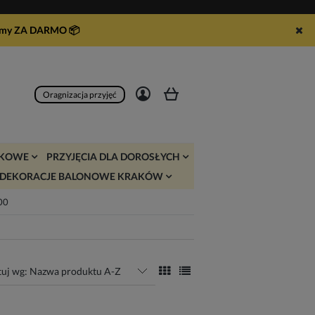
syłamy ZA DARMO
📦
Zarejestruj się
Zaloguj się
Oragnizacja przyjęć
JKOWE
PRZYJĘCIA DLA DOROSŁYCH
DEKORACJE BALONOWE KRAKÓW
:00
tuj wg:
Nazwa produktu A-Z