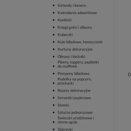
Girlandy i banery
Kalendarze adwentowe
Konfetti
Księgi gości i albumy
Kubeczki
Kule bibułowe, honeycomb
Kurtyny dekoracyjne
Obrusy i bieżniki
Pikery, toppery, papilotki
do muffinek
Pompony bibułowe
D
Pudełka na popcorn,
przekąski
Rozety dekoracyjne
Serwetki papierowe
Słomki
Sztućce jednorazowe
Świeczki urodzinowe i
zimne ognie
Talerzyki