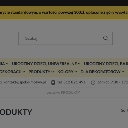
arycie standardowym, o wartości powyżej 300zł, opłacone z góry wy
IA
URODZINY DZIECI, UNIWERSALNE
URODZINY DZIECI, BA
DEKORACJI
PRODUKTY
KOLORY
DLA DEKORATORÓW
kontakt@spoko-motyw.pl
tel. 512 821 491
pon.-pt. 9:00 - 17
Jesteś w:
PRODUKTY
RODUKTY
Sor