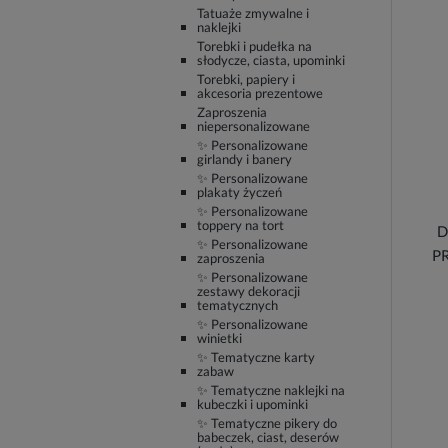
Tatuaże zmywalne i
naklejki
Torebki i pudełka na
słodycze, ciasta, upominki
Torebki, papiery i
akcesoria prezentowe
Zaproszenia
niepersonalizowane
✨ Personalizowane
girlandy i banery
✨ Personalizowane
plakaty życzeń
✨ Personalizowane
toppery na tort
D
✨ Personalizowane
P
zaproszenia
✨ Personalizowane
zestawy dekoracji
tematycznych
✨ Personalizowane
winietki
✨ Tematyczne karty
zabaw
✨ Tematyczne naklejki na
kubeczki i upominki
✨ Tematyczne pikery do
babeczek, ciast, deserów