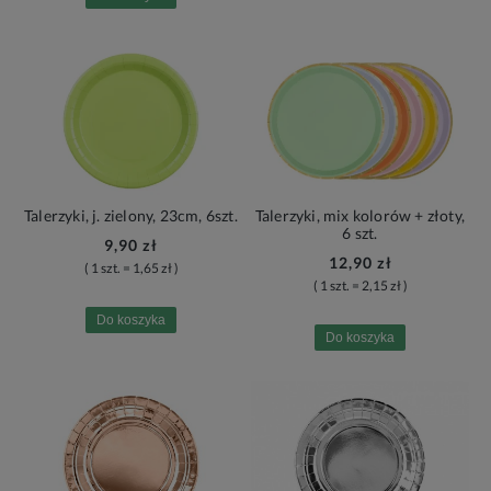
Talerzyki, j. zielony, 23cm, 6szt.
Talerzyki, mix kolorów + złoty,
6 szt.
9,90 zł
12,90 zł
( 1 szt. = 1,65 zł )
( 1 szt. = 2,15 zł )
Do koszyka
Do koszyka