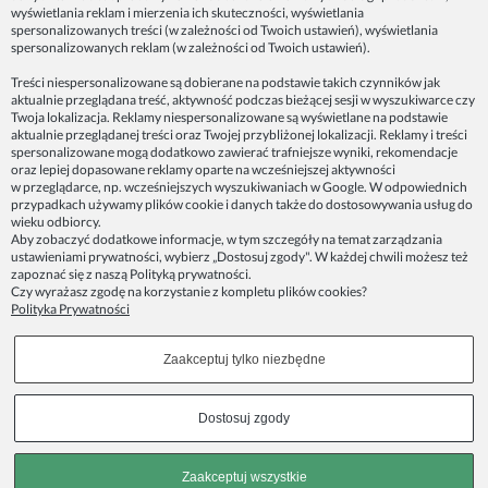
Dane firmy:
wyświetlania reklam i mierzenia ich skuteczności, wyświetlania
Spoko Motyw, Małgorzata Nowak-Staszak
spersonalizowanych treści (w zależności od Twoich ustawień), wyświetlania
ul. Skowronia 3D/4, 30-650 Kraków
spersonalizowanych reklam (w zależności od Twoich ustawień).
NIP 7343314687
Treści niespersonalizowane są dobierane na podstawie takich czynników jak
aktualnie przeglądana treść, aktywność podczas bieżącej sesji w wyszukiwarce czy
telefon: 512821491
Twoja lokalizacja. Reklamy niespersonalizowane są wyświetlane na podstawie
e-mail:
kontakt@spoko-motyw.pl
aktualnie przeglądanej treści oraz Twojej przybliżonej lokalizacji. Reklamy i treści
konto do wpłat przelewem:
spersonalizowane mogą dodatkowo zawierać trafniejsze wyniki, rekomendacje
92 1140 2004 0000 3202 7758 0405
oraz lepiej dopasowane reklamy oparte na wcześniejszej aktywności
w przeglądarce, np. wcześniejszych wyszukiwaniach w Google. W odpowiednich
przypadkach używamy plików cookie i danych także do dostosowywania usług do
Punkt odbioru zamówień:
wieku odbiorcy.
Pracownia Spoko Motyw
Aby zobaczyć dodatkowe informacje, w tym szczegóły na temat zarządzania
ul. Wadowicka 8i (za szlabanem, wejście z tyłu
ustawieniami prywatności, wybierz „Dostosuj zgody". W każdej chwili możesz też
budynku), 30-415 Kraków
zapoznać się z naszą
Polityką prywatności
.
Czy wyrażasz zgodę na korzystanie z kompletu plików cookies?
Polityka Prywatności
Dołącz do nas w mediach społecznościowych!
Zaakceptuj tylko niezbędne
Copyrights © 2023 - SPOKO-MOTYW.PL
Dostosuj zgody
Pokaż pełną wersję strony
Zaakceptuj wszystkie