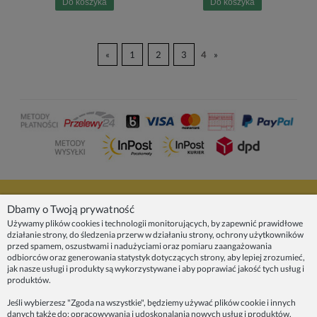
Do koszyka
Do koszyka
«
1
2
3
4
»
NASZE PRODUKTY
Dbamy o Twoją prywatność
Używamy plików cookies i technologii monitorujących, by zapewnić prawidłowe
działanie strony, do śledzenia przerw w działaniu strony, ochrony użytkowników
INFORMACJE
przed spamem, oszustwami i nadużyciami oraz pomiaru zaangażowania
odbiorców oraz generowania statystyk dotyczących strony, aby lepiej zrozumieć,
jak nasze usługi i produkty są wykorzystywane i aby poprawiać jakość tych usług i
ZAINSPIRUJ SIĘ!
produktów.
Jeśli wybierzesz "Zgoda na wszystkie", będziemy używać plików cookie i innych
danych także do: opracowywania i udoskonalania nowych usług i produktów,