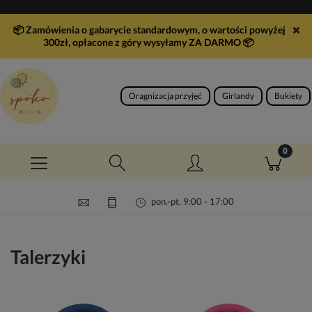
📦 Zamówienia o gabarycie standardowym, o wartości powyżej
300zł, opłacone z góry wysyłamy ZA DARMO
📦
Oragnizacja przyjęć
Girlandy
Bukiety
pon.-pt. 9:00 - 17:00
Talerzyki