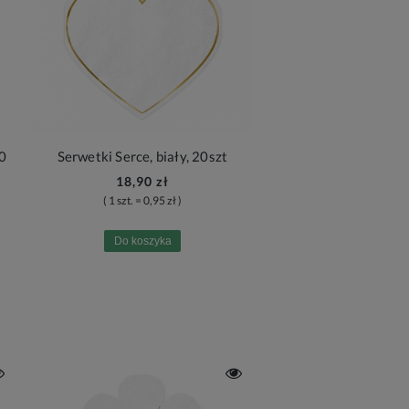
20
Serwetki Serce, biały, 20szt
18,90 zł
( 1 szt. = 0,95 zł )
Do koszyka