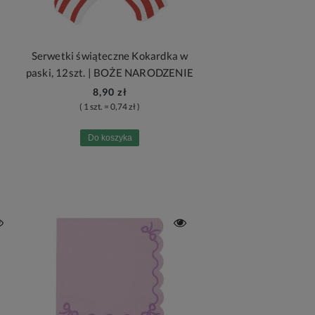
Serwetki świąteczne Kokardka w
paski, 12szt. | BOŻE NARODZENIE
8,90 zł
( 1 szt. = 0,74 zł )
Do koszyka