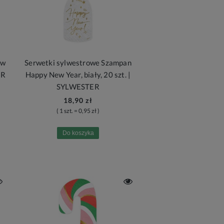
ew
Serwetki sylwestrowe Szampan
ER
Happy New Year, biały, 20 szt. |
SYLWESTER
18,90 zł
( 1 szt. = 0,95 zł )
Do koszyka