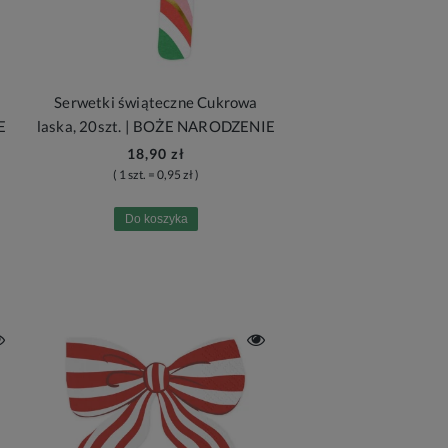
Serwetki świąteczne Cukrowa
E
laska, 20szt. | BOŻE NARODZENIE
18,90 zł
( 1 szt. = 0,95 zł )
Do koszyka