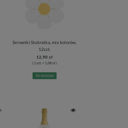
Serwetki Stokrotka, mix kolorów,
12szt.
12,90 zł
( 1 szt. = 1,08 zł )
Do koszyka