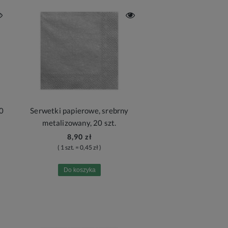
20
Serwetki papierowe, srebrny
metalizowany, 20 szt.
8,90 zł
( 1 szt. = 0,45 zł )
Do koszyka