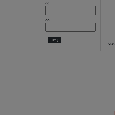
od
do
Filtruj
Ser