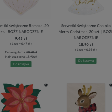
wetki świąteczne Bombka, 20
Serwetki świąteczne Choinka
szt. | BOŻE NARODZENIE
Merry Christmas, 20 szt. | BOŻ
NARODZENIE
9,45 zł
( 1 szt. = 0,47 zł )
18,90 zł
( 1 szt. = 0,95 zł )
Cena regularna:
18,90 zł
Najniższa cena:
18,90 zł
Do koszyka
Do koszyka