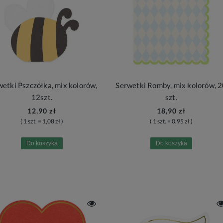
wetki Pszczółka, mix kolorów,
Serwetki Romby, mix kolorów, 
12szt.
szt.
12,90 zł
18,90 zł
( 1 szt. = 1,08 zł )
( 1 szt. = 0,95 zł )
Do koszyka
Do koszyka