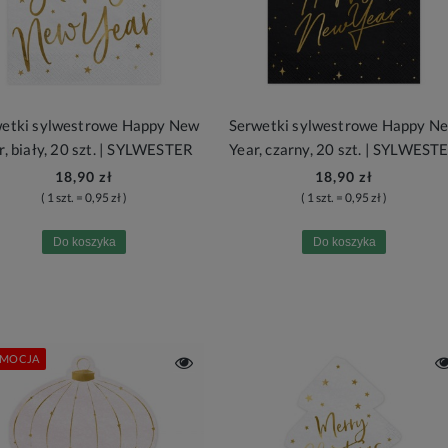
etki sylwestrowe Happy New
Serwetki sylwestrowe Happy N
r, biały, 20 szt. | SYLWESTER
Year, czarny, 20 szt. | SYLWEST
18,90 zł
18,90 zł
( 1 szt. = 0,95 zł )
( 1 szt. = 0,95 zł )
Do koszyka
Do koszyka
MOCJA