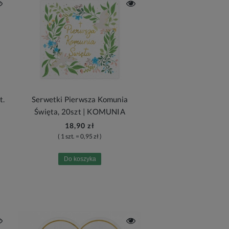
t.
Serwetki Pierwsza Komunia
Święta, 20szt | KOMUNIA
18,90 zł
( 1 szt. = 0,95 zł )
Do koszyka