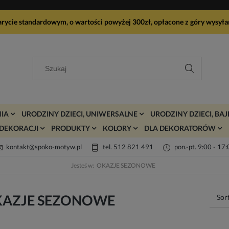
arycie standardowym, o wartości powyżej 300zł, opłacone z góry wy
IA
URODZINY DZIECI, UNIWERSALNE
URODZINY DZIECI, BA
DEKORACJI
PRODUKTY
KOLORY
DLA DEKORATORÓW
kontakt@spoko-motyw.pl
tel. 512 821 491
pon.-pt. 9:00 - 17
Jesteś w:
OKAZJE SEZONOWE
AZJE SEZONOWE
Sor