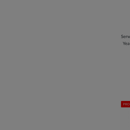
Serw
Yea
PRO