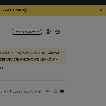
syłamy ZA DARMO
📦
Zarejestruj się
Zaloguj się
Oragnizacja przyjęć
JKOWE
PRZYJĘCIA DLA DOROSŁYCH
DEKORACJE BALONOWE KRAKÓW
:00
tuj wg:
Nazwa produktu A-Z