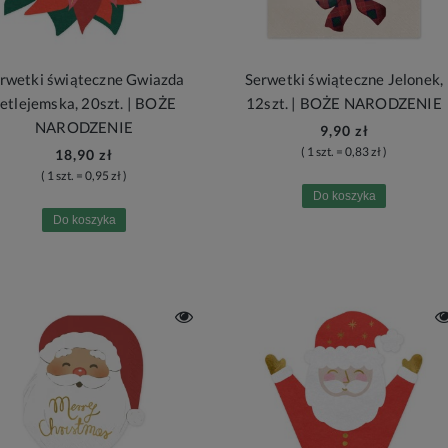
rwetki świąteczne Gwiazda
Serwetki świąteczne Jelonek,
etlejemska, 20szt. | BOŻE
12szt. | BOŻE NARODZENIE
NARODZENIE
9,90 zł
( 1 szt. = 0,83 zł )
18,90 zł
( 1 szt. = 0,95 zł )
Do koszyka
Do koszyka