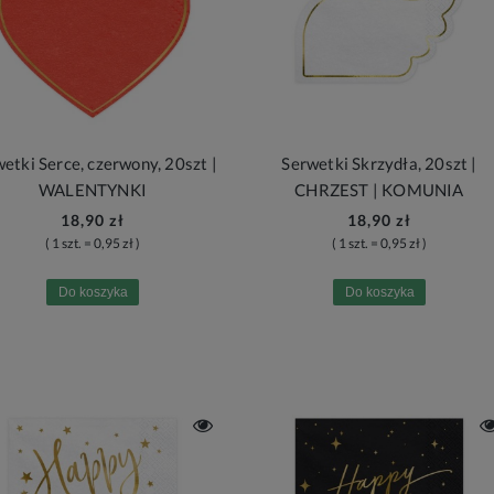
etki Serce, czerwony, 20szt |
Serwetki Skrzydła, 20szt |
WALENTYNKI
CHRZEST | KOMUNIA
18,90 zł
18,90 zł
( 1 szt. = 0,95 zł )
( 1 szt. = 0,95 zł )
Do koszyka
Do koszyka