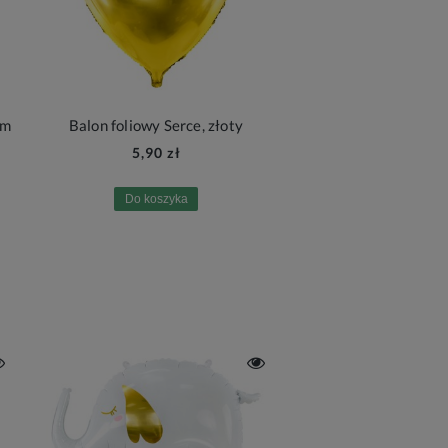
cm
Balon foliowy Serce, złoty
5,90 zł
Do koszyka