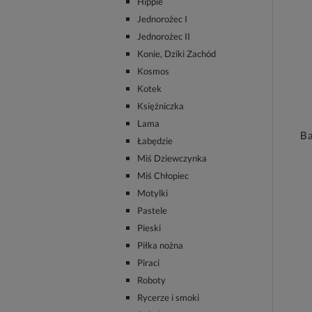
Hippie
Jednorożec I
Jednorożec II
Konie, Dziki Zachód
Kosmos
Kotek
Księżniczka
Lama
Ba
Łabędzie
Miś Dziewczynka
Miś Chłopiec
Motylki
Pastele
Pieski
Piłka nożna
Piraci
Roboty
Rycerze i smoki