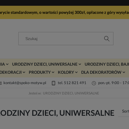
arycie standardowym, o wartości powyżej 300zł, opłacone z góry wy
IA
URODZINY DZIECI, UNIWERSALNE
URODZINY DZIECI, BA
DEKORACJI
PRODUKTY
KOLORY
DLA DEKORATORÓW
kontakt@spoko-motyw.pl
tel. 512 821 491
pon.-pt. 9:00 - 17
Jesteś w:
URODZINY DZIECI, UNIWERSALNE
ODZINY DZIECI, UNIWERSALNE
Sor