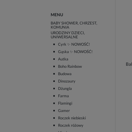
MENU
BABY SHOWER, CHRZEST,
KOMUNIA
URODZINY DZIECI,
UNIWERSALNE
Cyrk ✨ NOWOŚĆ!
Gąska ✨ NOWOŚĆ!
Autka
Bal
Boho Rainbow
Budowa
Dinozaury
Dżungla
Farma
Flamingi
Gamer
Roczek niebieski
Roczek różowy