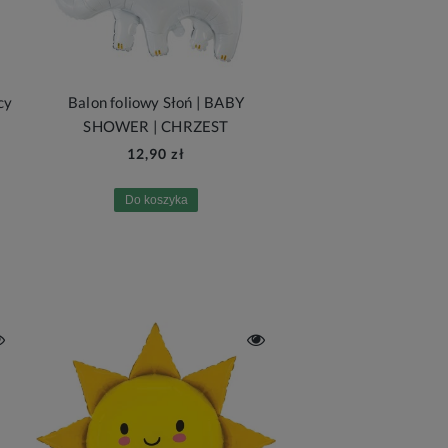
cy
Balon foliowy Słoń | BABY
SHOWER | CHRZEST
12,90 zł
Do koszyka