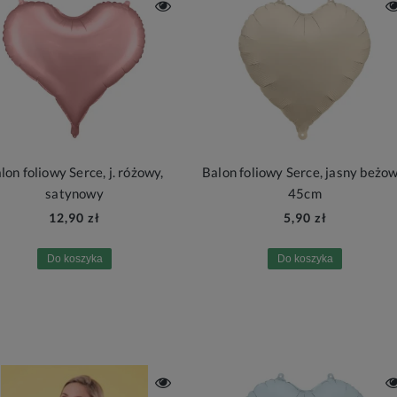
lon foliowy Serce, j. różowy,
Balon foliowy Serce, jasny beżow
satynowy
45cm
12,90 zł
5,90 zł
Do koszyka
Do koszyka