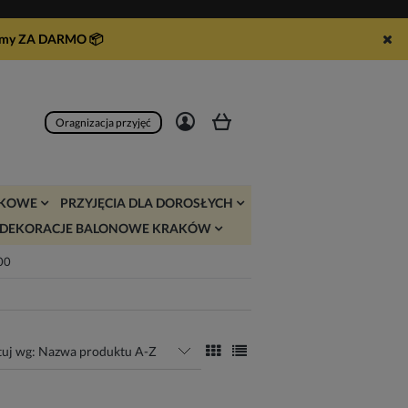
syłamy ZA DARMO
📦
Zarejestruj się
Zaloguj się
Oragnizacja przyjęć
JKOWE
PRZYJĘCIA DLA DOROSŁYCH
DEKORACJE BALONOWE KRAKÓW
:00
tuj wg:
Nazwa produktu A-Z