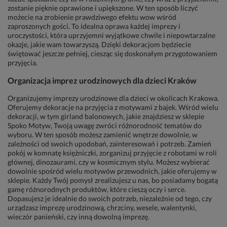
zostanie pięknie oprawione i upiększone. W ten sposób liczyć
możecie na zrobienie prawdziwego efektu wow wśród
zaproszonych gości. To idealna oprawa każdej imprezy i
uroczystości, która uprzyjemni wyjątkowe chwile i niepowtarzalne
okazje, jakie wam towarzyszą. Dzięki dekoracjom będziecie
świętować jeszcze pełniej, ciesząc się doskonałym przygotowaniem
przyjęcia.
Organizacja imprez urodzinowych dla dzieci Kraków
Organizujemy imprezy urodzinowe dla dzieci w okolicach Krakowa.
Oferujemy dekoracje na przyjęcia z motywami z bajek. Wśród wielu
dekoracji, w tym girland balonowych, jakie znajdziesz w sklepie
Spoko Motyw, Twoją uwagę zwróci różnorodność tematów do
wyboru. W ten sposób możesz zamienić wnętrze dowolnie, w
zależności od swoich upodobań, zainteresowań i potrzeb. Zamień
pokój w komnatę księżniczki, zorganizuj przyjęcie z robotami w roli
głównej, dinozaurami, czy w kosmicznym stylu. Możesz wybierać
dowolnie spośród wielu motywów przewodnich, jakie oferujemy w
sklepie. Każdy Twój pomysł zrealizujesz u nas, bo posiadamy bogatą
gamę różnorodnych produktów, które cieszą oczy i serce.
Dopasujesz je idealnie do swoich potrzeb, niezależnie od tego, czy
urządzasz imprezę urodzinową, chrzciny, wesele, walentynki,
wieczór panieński, czy inną dowolną imprezę.