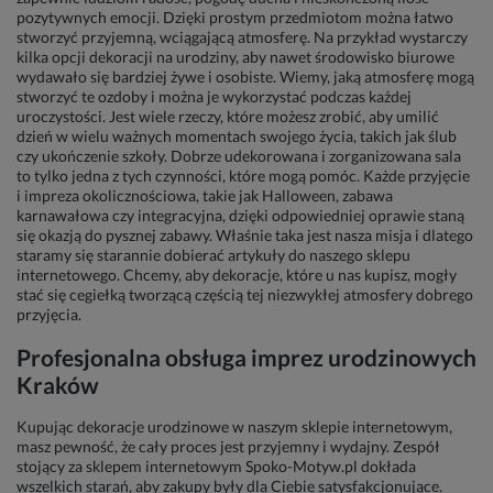
pozytywnych emocji. Dzięki prostym przedmiotom można łatwo
stworzyć przyjemną, wciągającą atmosferę. Na przykład wystarczy
kilka opcji dekoracji na urodziny, aby nawet środowisko biurowe
wydawało się bardziej żywe i osobiste. Wiemy, jaką atmosferę mogą
stworzyć te ozdoby i można je wykorzystać podczas każdej
uroczystości. Jest wiele rzeczy, które możesz zrobić, aby umilić
dzień w wielu ważnych momentach swojego życia, takich jak ślub
czy ukończenie szkoły. Dobrze udekorowana i zorganizowana sala
to tylko jedna z tych czynności, które mogą pomóc. Każde przyjęcie
i impreza okolicznościowa, takie jak Halloween, zabawa
karnawałowa czy integracyjna, dzięki odpowiedniej oprawie staną
się okazją do pysznej zabawy. Właśnie taka jest nasza misja i dlatego
staramy się starannie dobierać artykuły do naszego sklepu
internetowego. Chcemy, aby dekoracje, które u nas kupisz, mogły
stać się cegiełką tworzącą częścią tej niezwykłej atmosfery dobrego
przyjęcia.
Profesjonalna obsługa imprez urodzinowych
Kraków
Kupując dekoracje urodzinowe w naszym sklepie internetowym,
masz pewność, że cały proces jest przyjemny i wydajny. Zespół
stojący za sklepem internetowym Spoko-Motyw.pl dokłada
wszelkich starań, aby zakupy były dla Ciebie satysfakcjonujące.