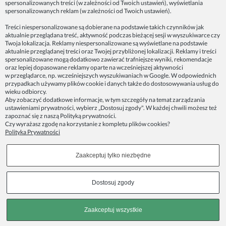
spersonalizowanych treści (w zależności od Twoich ustawień), wyświetlania
Twórz niepowtarzalne dekoracje na przyjęcia dzięki
spersonalizowanych reklam (w zależności od Twoich ustawień).
bogatej ofercie naszego serwisu
Treści niespersonalizowane są dobierane na podstawie takich czynników jak
Nietuzinkowe i niepowtarzalne ozdoby są istotnym elementem
aktualnie przeglądana treść, aktywność podczas bieżącej sesji w wyszukiwarce czy
każdej udanej imprezy. Mogą one stworzyć magiczną atmosferę
Twoja lokalizacja. Reklamy niespersonalizowane są wyświetlane na podstawie
aktualnie przeglądanej treści oraz Twojej przybliżonej lokalizacji. Reklamy i treści
oraz dodać wspaniałego charakteru. Mogą też sprawić, że każdy
spersonalizowane mogą dodatkowo zawierać trafniejsze wyniki, rekomendacje
gość poczuje się w indywidualny sposób. Dlatego też warto
oraz lepiej dopasowane reklamy oparte na wcześniejszej aktywności
skorzystać z bogatej oferty naszego serwisu z akcesoriami na
w przeglądarce, np. wcześniejszych wyszukiwaniach w Google. W odpowiednich
przyjęcia. Oferujemy Ci bowiem nie tylko gotowe rozwiązania, ale
przypadkach używamy plików cookie i danych także do dostosowywania usług do
również umożliwiamy tworzenie Twoich własnych dekoracji. Dzięki
wieku odbiorcy.
dużej różnorodności naszego asortymentu produktów z pewno
Aby zobaczyć dodatkowe informacje, w tym szczegóły na temat zarządzania
zajdziesz u nas wiele inspiracji, które pomogą w tworzeniu
ustawieniami prywatności, wybierz „Dostosuj zgody". W każdej chwili możesz też
oryginalnych aranżacji. Na naszych półkach można znaleźć różnego
zapoznać się z naszą
Polityką prywatności
.
Czy wyrażasz zgodę na korzystanie z kompletu plików cookies?
rodzaju ozdoby, takie jak kolorowe balony, wstążki, serwetki,
Polityka Prywatności
świeczki. A także specjalistyczne narzędzia i akcesoria do nich.
Tworzenie własnych ozdobnych kompozycji pozwala na pełną
kreatywność i dopasowanie wnętrz do indywidualnych potrzeb.
Zaakceptuj tylko niezbędne
Chętnie Ci w tym pomożemy, proponując wiele różnych narzędzi i
materiałów, które pozwolą na realizację Twoich oryginalnych
pomysłów. Warto podkreślić, że to także świetna zabawa dla całej
Dostosuj zgody
rodziny lub grupy przyjaciół. Wspólne tworzenie imprezowych
ozdób to świetny sposób na integrację i spędzenie czasu w miłej
atmosferze.
Zaakceptuj wszystkie