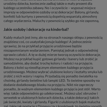
urodziny dziecka, koniecznie zadbaj także o mały prezent dla
każdego uczestnika zabawy. No i oczywiście – wyposaż miejsce
imprezy w odpowiednie ozdoby oraz dekoracje! Balony, girlandy,
konfetti lub kurtyny z pewnością dopełnią wspaniałą atmosferę
całego wydarzenia. Maluchy z pewnością szybko go nie zapomną.
Jakie ozdoby i dekoracje na kinderbal?
Każdy maluch jest inny, ale na stronach naszego sklepu z pewnością
znajdziesz coś, co usatysfakcjonuje każdego! A jednocześnie
sprawisz, że na przykład przyjęcie urodzinowe będzie
niezapomnianym wydarzeniem. Pamiętaj jednak o odpowiedniej
oprawie całości. A tę w dużej mierze tworzą oczywiście dekoracje.
Możesz na przykład kupić gotowe girlandy i banery lub zrobić je
samodzielnie, aby dodać trochę koloru i radości na przyjęcie.
Balony z kolei są nieodłącznym elementem każdego przyjęcia
urodzinowego. Możesz wybrać ulubione kolory i kształty smyka lub
zrobić z nich wzory i napisy. Przydadzą się ponadto światełka na
choinkę, girlandy świetlne lub lampki LED. To świetne sposoby na
dodanie dodatkowego blasku na przyjęciu. Nikt nie zaprzeczy
ponadto, że ważnym elementem każdego przyjęcia jest stół. Warto
więc także odpowiednio go udekorować. Możesz użyć obrusów i
serwetek w ulubionych kolorach dziecka, a także dekoracji takich
jak świeczki, kwiaty i girlandy. Figurki z ulubionych bajek malucha
zaś, takie jak postacie z Disneya czy z kreskówek, to świetny sposób