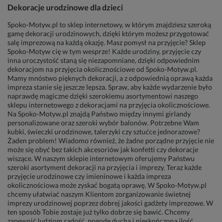
Dekoracje urodzinowe dla dzieci
Spoko-Motyw.pl to sklep internetowy, w którym znajdziesz szeroką
gamę dekoracji urodzinowych, dzięki którym możesz przygotować
salę imprezową na każdą okazję. Masz pomysł na przyjęcie? Sklep
Spoko-Motyw cię w tym wesprze! Każde urodziny, przyjęcie czy
inna uroczystość staną się niezapomniane, dzięki odpowiednim
dekoracjom na przyjęcia okolicznościowe od Spoko-Motyw.pl.
Mamy mnóstwo pięknych dekoracji, a z odpowiednią oprawą każda
impreza stanie się jeszcze lepsza. Spraw, aby każde wydarzenie było
naprawdę magiczne dzięki szerokiemu asortymentowi naszego
sklepu internetowego z dekoracjami na przyjęcia okolicznościowe.
Na Spoko-Motyw.pl znajdą Państwo między innymi girlandy
personalizowane oraz szeroki wybór balonów. Potrzebne Wam
kubki, świeczki urodzinowe, talerzyki czy sztućce jednorazowe?
Żaden problem! Wiadomo również, że żadne porządne przyjęcie nie
może się obyć bez takich akcesoriów jak konfetti czy dekoracje
wiszące. W naszym sklepie internetowym oferujemy Państwu
szeroki asortyment dekoracji na przyjęcia i imprezy. Teraz każde
przyjęcie urodzinowe czy imieninowe i każda impreza
okolicznościowa może zyskać bogatą oprawę. W Spoko-Motyw.pl
chcemy ułatwiać naszym Klientom zorganizowanie świetnej
imprezy urodzinowej poprzez dobrej jakości gadżety imprezowe. W
ten sposób Tobie zostaje już tylko dobrze się bawić. Chcemy
zapewnić ludziom radość, pogodę ducha i nieskończoną ilość