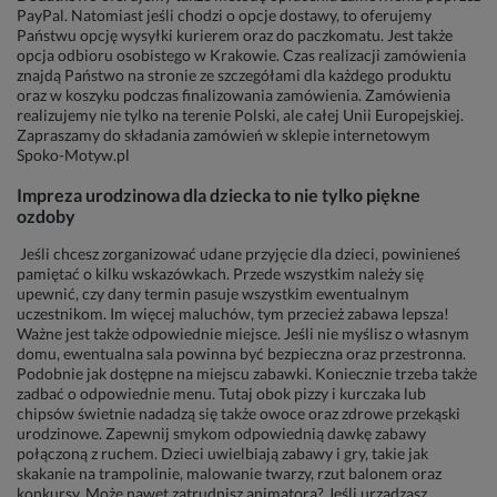
PayPal. Natomiast jeśli chodzi o opcje dostawy, to oferujemy
Państwu opcję wysyłki kurierem oraz do paczkomatu. Jest także
opcja odbioru osobistego w Krakowie. Czas realizacji zamówienia
znajdą Państwo na stronie ze szczegółami dla każdego produktu
oraz w koszyku podczas finalizowania zamówienia. Zamówienia
realizujemy nie tylko na terenie Polski, ale całej Unii Europejskiej.
Zapraszamy do składania zamówień w sklepie internetowym
Spoko-Motyw.pl
Impreza urodzinowa dla dziecka to nie tylko piękne
ozdoby
Jeśli chcesz zorganizować udane przyjęcie dla dzieci, powinieneś
pamiętać o kilku wskazówkach. Przede wszystkim należy się
upewnić, czy dany termin pasuje wszystkim ewentualnym
uczestnikom. Im więcej maluchów, tym przecież zabawa lepsza!
Ważne jest także odpowiednie miejsce. Jeśli nie myślisz o własnym
domu, ewentualna sala powinna być bezpieczna oraz przestronna.
Podobnie jak dostępne na miejscu zabawki. Koniecznie trzeba także
zadbać o odpowiednie menu. Tutaj obok pizzy i kurczaka lub
chipsów świetnie nadadzą się także owoce oraz zdrowe przekąski
urodzinowe. Zapewnij smykom odpowiednią dawkę zabawy
połączoną z ruchem. Dzieci uwielbiają zabawy i gry, takie jak
skakanie na trampolinie, malowanie twarzy, rzut balonem oraz
konkursy. Może nawet zatrudnisz animatora? Jeśli urządzasz