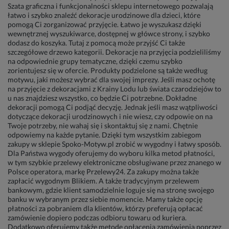
Szata graficzna i funkcjonalności sklepu internetowego pozwalają
łatwo i szybko znaleźć dekoracje urodzinowe dla dzieci, które
pomogą Ci zorganizować przyjęcie. Łatwo je wyszukasz dzięki
wewnętrznej wyszukiwarce, dostępnej w główce strony, i szybko
dodasz do koszyka. Tutaj z pomocą może przyjść Ci także
szczegółowe drzewo kategorii. Dekoracje na przyjęcia podzieliliśmy
na odpowiednie grupy tematyczne, dzięki czemu szybko
zorientujesz się w ofercie. Produkty podzielone są także według
motywu, jaki możesz wybrać dla swojej imprezy. Jeśli masz ochotę
na przyjęcie z dekoracjami z Krainy Lodu lub świata czarodziejów to
u nas znajdziesz wszystko, co będzie Ci potrzebne. Dokładne
dekoracji pomogą Ci podjąć decyzję. Jednak jeśli masz wątpliwości
dotyczące dekoracji urodzinowych i nie wiesz, czy odpowie on na
Twoje potrzeby, nie wahaj się i skontaktuj się z nami. Chętnie
odpowiemy na każde pytanie. Dzięki tym wszystkim zabiegom
zakupy w sklepie Spoko-Motyw.pl zrobić w wygodny i łatwy sposób.
Dla Państwa wygody oferujemy do wyboru kilka metod płatności,
w tym szybkie przelewy elektroniczne obsługiwane przez znanego w
Polsce operatora, markę Przelewy24. Za zakupy można także
zapłacić wygodnym Blikiem. A także tradycyjnym przelewem
bankowym, gdzie klient samodzielnie loguje się na stronę swojego
banku w wybranym przez siebie momencie. Mamy także opcję
płatności za pobraniem dla klientów, którzy preferują opłacać
zamówienie dopiero podczas odbioru towaru od kuriera.
Dodatkowo oferujemy także metodę opłacenia zamówienia poprzez