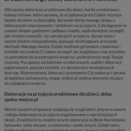
Oferujemy dekoracje urodzinowe dla dzieci, kartki urodzinowe i
balony foliowe, które sprawią, że urządzana przez Ciebie impreza
będzie strzałem w dziesiątkę. Sprawdź ofertę naszego sklepu z
dekoracjami imprezowymi i ozdobami na przyjęcia. Z dostępnymi w
naszym sklepie gadżetami zadbasz o każdy, najdrobniejszy szczegół,
jaki możesz wymyślić, by uatrakcyjnić przyjęcie. Spraw sobie i
swoim bliskim niespodziankę, planując drobiazgowo uroczyste
obchody Waszego święta. Dzięki modnym girlandom z balonów i
konfetti nie umknie Ci żaden szczegół, bo znajdziesz u nas wszystko,
co potrzebne do przystrojenia wnętrza i podniesienia rangi Twojej
imprezy. Począwszy od balonów urodzinowych, ozdób i dekoracji
papierowych, poprzez konfetti, na akcesoriach montażowych
kończąc. Różnorodność dekoracji pozytywnie Cię zaskoczy i sprawi,
że będziesz zachwycony, mogąc wybierać piękne elementy służące
do ozdabiania wnętrza.
Dekoracje na przyjęcia urodzinowe dla dzieci, sklep
spoko-motyw.pl
Wśród naszych propozycji znajdują się oryginalne i jedyne w swoim
rodzaju dekoracje na przyjęcia organizowane z najróżniejszych
okazji. Znajdziecie tu między innymi dekoracje na Boże Narodzenie,
Sylwester, baby shower, urodzinowe, i wiele innych. Dzięki temu
każde spotkanie czy to w rodzinnym gronie, czy wraz z przyjaciółmi,