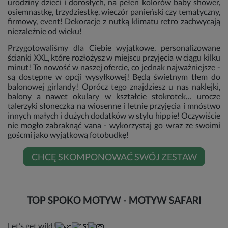
urodziny dzieci i dorosłych, na pełen kolorów baby shower,
osiemnastkę, trzydziestkę, wieczór panieński czy tematyczny,
firmowy, event! Dekoracje z nutką klimatu retro zachwycają
niezależnie od wieku!
Przygotowaliśmy dla Ciebie wyjątkowe, personalizowane
ścianki XXL, które rozłożysz w miejscu przyjęcia w ciągu kilku
minut! To nowość w naszej ofercie, co jednak najważniejsze -
są dostępne w opcji wysyłkowej! Będą świetnym tłem do
balonowej girlandy! Oprócz tego znajdziesz u nas naklejki,
balony a nawet okulary w kształcie stokrotek… urocze
talerzyki słoneczka na wiosenne i letnie przyjęcia i mnóstwo
innych małych i dużych dodatków w stylu hippie! Oczywiście
nie mogło zabraknąć vana - wykorzystaj go wraz ze swoimi
goścmi jako wyjątkową fotobudkę!
CHCĘ SKOMPONOWAĆ SWÓJ ZESTAW
TOP SPOKO MOTYW - MOTYW SAFARI
Let’s get wild!